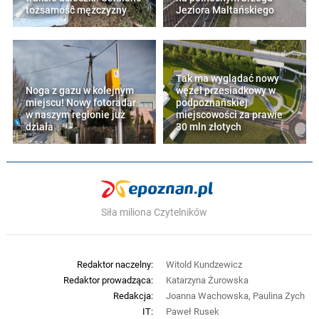
tożsamość mężczyzny
Jeziora Maltańskiego
Tak ma wyglądać nowy
Noga z gazu w kolejnym
węzeł przesiadkowy w
miejscu! Nowy fotoradar
podpoznańskiej
w naszym regionie już
miejscowości za prawie
działa
30 mln złotych
Siła miliona Czytelników
Redaktor naczelny:
Witold Kundzewicz
Redaktor prowadząca:
Katarzyna Żurowska
Redakcja:
Joanna Wachowska, Paulina Zych
IT:
Paweł Rusek