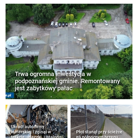
Trwa ogromna inwestycja w
podpoznańskiej gminie. Remontowany
jest zabytkowy pałac
Ukradł auto firmy
kurierskiej i zginął w
Płot stanął przy ścieżce
trakcie ucieczki. Ustalono
na północnym brzegu