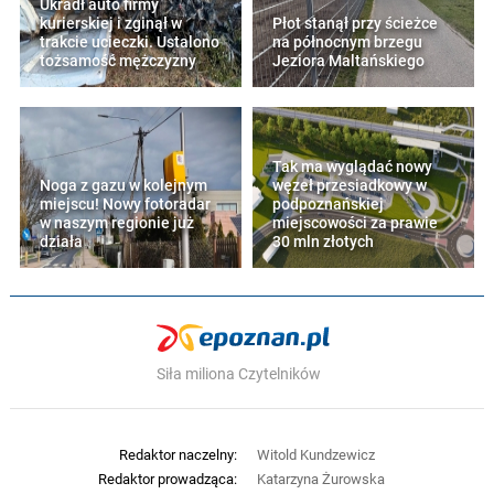
Ukradł auto firmy
kurierskiej i zginął w
Płot stanął przy ścieżce
trakcie ucieczki. Ustalono
na północnym brzegu
tożsamość mężczyzny
Jeziora Maltańskiego
Tak ma wyglądać nowy
Noga z gazu w kolejnym
węzeł przesiadkowy w
miejscu! Nowy fotoradar
podpoznańskiej
w naszym regionie już
miejscowości za prawie
działa
30 mln złotych
Siła miliona Czytelników
Redaktor naczelny:
Witold Kundzewicz
Redaktor prowadząca:
Katarzyna Żurowska