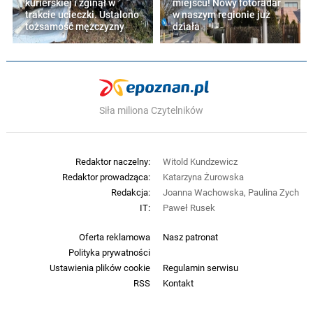
kurierskiej i zginął w
miejscu! Nowy fotoradar
trakcie ucieczki. Ustalono
w naszym regionie już
tożsamość mężczyzny
działa
Siła miliona Czytelników
Redaktor naczelny:
Witold Kundzewicz
Redaktor prowadząca:
Katarzyna Żurowska
Redakcja:
Joanna Wachowska, Paulina Zych
IT:
Paweł Rusek
Oferta reklamowa
Nasz patronat
Polityka prywatności
Ustawienia plików cookie
Regulamin serwisu
RSS
Kontakt