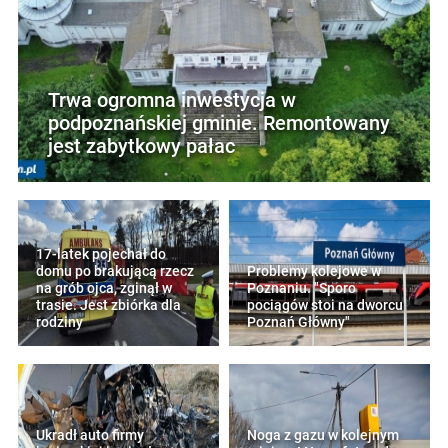
Trwa ogromna inwestycja w
podpoznańskiej gminie. Remontowany
jest zabytkowy pałac
17-latek pojechał do
domu po brakującą rzecz
Problemy kolejowe w
na grób ojca, zginął w
Poznaniu. "Sporo
trasie. Jest zbiórka dla
pociągów stoi na dworcu
rodziny
Poznań Główny"
Ukradł auto firmy
Noga z gazu w kolejnym