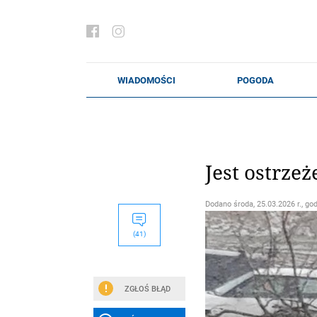
Jest ostrze
Dodano
środa, 25.03.2026 r., go
(41)
ZGŁOŚ BŁĄD