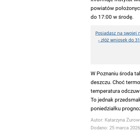
powiatów położonych
do 17:00 w środę.
Posiadasz na swojej 
- złóż wniosek do 
W Poznaniu środa ta
deszczu. Choć termom
temperatura odczuwal
To jednak przedsmak
poniedziałku progno
Autor:
Katarzyna Żurow
Dodano: 25 marca 2026 