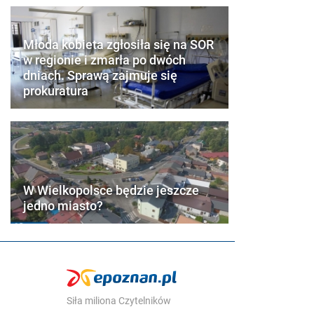
Młoda kobieta zgłosiła się na SOR
w regionie i zmarła po dwóch
dniach. Sprawą zajmuje się
prokuratura
W Wielkopolsce będzie jeszcze
jedno miasto?
Siła miliona Czytelników