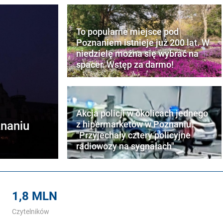
To popularne miejsce pod
Poznaniem istnieje już 200 lat. W
niedzielę można się wybrać na
spacer. Wstęp za darmo!
Akcja policji w okolicach jednego
naniu
z hipermarketów w Poznaniu.
"Przyjechały cztery policyjne
radiowozy na sygnałach"
1,8 MLN
Czytelników