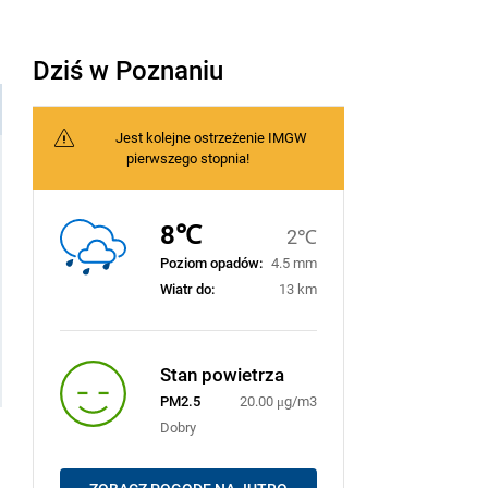
Dziś w Poznaniu
Jest kolejne ostrzeżenie IMGW
pierwszego stopnia!
8℃
2℃
Poziom opadów:
4.5 mm
Wiatr do:
13 km
Stan powietrza
PM2.5
20.00 μg/m3
Dobry