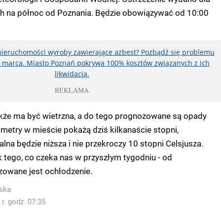
 na północ od Poznania. Będzie obowiązywać od 10:00
nieruchomości wyroby zawierające azbest? Pozbądź się problemu
31 marca. Miasto Poznań pokrywa 100% kosztów związanych z ich
likwidacją.
REKLAMA
kże ma być wietrzna, a do tego prognozowane są opady
etry w mieście pokażą dziś kilkanaście stopni,
na będzie niższa i nie przekroczy 10 stopni Celsjusza.
 tego, co czeka nas w przyszłym tygodniu - od
zowane jest ochłodzenie.
ska
r. godz. 07:35