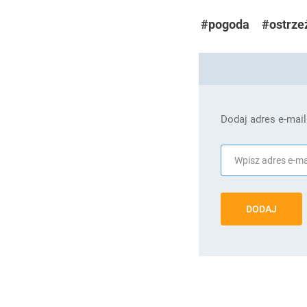
#pogoda
#ostrze
Dodaj adres e-mail
DODAJ