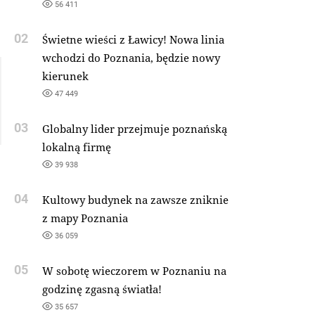
56 411
02
Świetne wieści z Ławicy! Nowa linia
wchodzi do Poznania, będzie nowy
kierunek
47 449
03
Globalny lider przejmuje poznańską
lokalną firmę
39 938
04
Kultowy budynek na zawsze zniknie
z mapy Poznania
36 059
05
W sobotę wieczorem w Poznaniu na
godzinę zgasną światła!
35 657