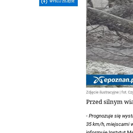
WYŚLIJ ZDJĘCIE
Zdjęcie ilustracyjne | fot. Cz
Przed silnym wi
- Prognozuje się wyst
35 km/h, miejscami w
informuje Instytut M