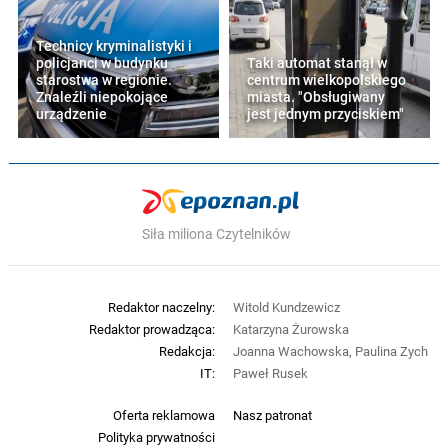
Technicy kryminalistyki i
policjanci w budynku
Taki automat stanął w
starostwa w regionie.
centrum wielkopolskiego
Znaleźli niepokojące
miasta. "Obsługiwany
urządzenie
jest jednym przyciskiem"
Siła miliona Czytelników
Redaktor naczelny:
Witold Kundzewicz
Redaktor prowadząca:
Katarzyna Żurowska
Redakcja:
Joanna Wachowska, Paulina Zych
IT:
Paweł Rusek
Oferta reklamowa
Nasz patronat
Polityka prywatności