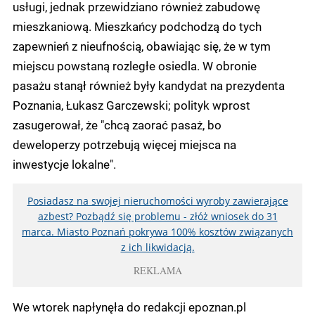
usługi, jednak przewidziano również zabudowę
mieszkaniową. Mieszkańcy podchodzą do tych
zapewnień z nieufnością, obawiając się, że w tym
miejscu powstaną rozległe osiedla. W obronie
pasażu stanął również były kandydat na prezydenta
Poznania, Łukasz Garczewski; polityk wprost
zasugerował, że "chcą zaorać pasaż, bo
deweloperzy potrzebują więcej miejsca na
inwestycje lokalne".
Posiadasz na swojej nieruchomości wyroby zawierające
azbest? Pozbądź się problemu - złóż wniosek do 31
marca. Miasto Poznań pokrywa 100% kosztów związanych
z ich likwidacją.
REKLAMA
We wtorek napłynęła do redakcji epoznan.pl