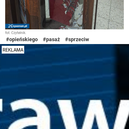
fot. Czytelnik.
#opieńskiego
#pasaż
#sprzeciw
REKLAMA