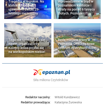
Tragedia w regionie. Na
Wprowadzenie w błąd w
klatce schodowej
poznańskim kantorze i
ujawniono zwłoki 29-
straty na ponad 6 tysięcy
letniego mężczyzny
złotych. Poznajesz?
Tego nie spodziewali się
Będą miejsca pracy w
nawet organizatorzy.
Poznaniu. Otworzą nowe
Kolejny kolos pojawi się
centrum dystrybucji dużej
na wielkopolskim niebie!
firmy
Siła miliona Czytelników
Redaktor naczelny:
Witold Kundzewicz
Redaktor prowadząca:
Katarzyna Żurowska