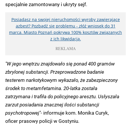
specjalnie zamontowany i ukryty sejf.
Posiadasz na swojej nieruchomości wyroby zawierające
azbest? Pozbądź się problemu - złóż wniosek do 31
marca. Miasto Poznań pokrywa 100% kosztów związanych
z ich likwidacją.
REKLAMA
"W jego wnętrzu znajdowało się ponad 400 gramów
zbrylonej substancji. Przeprowadzone badanie
testerem narkotykowym wykazało, że zabezpieczony
środek to metamfetamina. 20-latka została
zatrzymana i trafiła do policyjnego aresztu. Usłyszała
zarzut posiadania znacznej ilości substancji
psychotropowej"-
informuje kom. Monika Curyk,
oficer prasowy policji w Gostyniu.