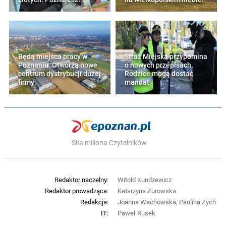
Będą miejsca pracy w
Straż Miejska przypomina
Poznaniu. Otworzą nowe
o nowych przepisach.
centrum dystrybucji dużej
Rodzice mogą dostać
firmy
mandat
Siła miliona Czytelników
Redaktor naczelny:
Witold Kundzewicz
Redaktor prowadząca:
Katarzyna Żurowska
Redakcja:
Joanna Wachowska, Paulina Zych
IT:
Paweł Rusek