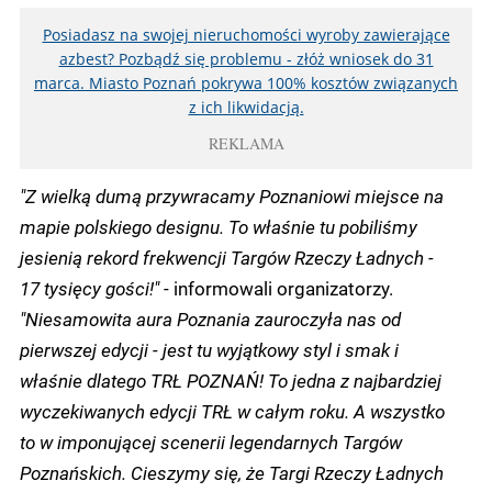
Posiadasz na swojej nieruchomości wyroby zawierające
azbest? Pozbądź się problemu - złóż wniosek do 31
marca. Miasto Poznań pokrywa 100% kosztów związanych
z ich likwidacją.
REKLAMA
"Z wielką dumą przywracamy Poznaniowi miejsce na
mapie polskiego designu. To właśnie tu pobiliśmy
jesienią rekord frekwencji Targów Rzeczy Ładnych -
17 tysięcy gości!"
- informowali organizatorzy.
"Niesamowita aura Poznania zauroczyła nas od
pierwszej edycji - jest tu wyjątkowy styl i smak i
właśnie dlatego TRŁ POZNAŃ! To jedna z najbardziej
wyczekiwanych edycji TRŁ w całym roku. A wszystko
to w imponującej scenerii legendarnych Targów
Poznańskich. Cieszymy się, że Targi Rzeczy Ładnych