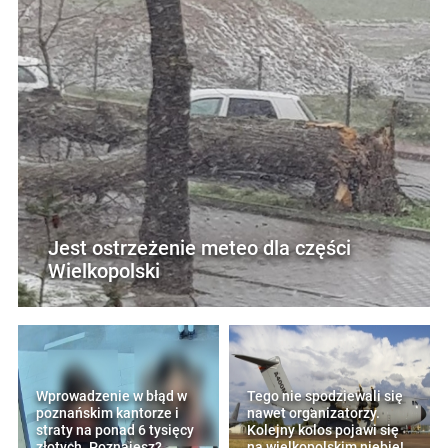
Jest ostrzeżenie meteo dla części
Wielkopolski
Wprowadzenie w błąd w
Tego nie spodziewali się
poznańskim kantorze i
nawet organizatorzy.
straty na ponad 6 tysięcy
Kolejny kolos pojawi się
złotych. Poznajesz?
na wielkopolskim niebie!