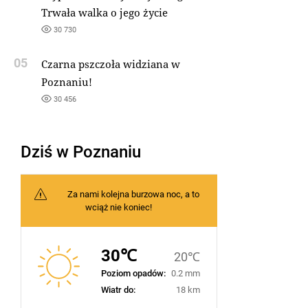
Trwała walka o jego życie
30 730
05
Czarna pszczoła widziana w
Poznaniu!
30 456
Dziś w Poznaniu
Za nami kolejna burzowa noc, a to
wciąż nie koniec!
30℃
20℃
Poziom opadów:
0.2 mm
Wiatr do:
18 km