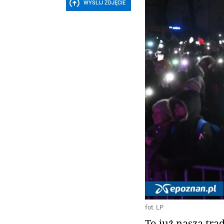
WYŚLIJ ZDJĘCIE
fot. LP
To już nasza trad