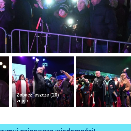
Zobacz jeszcze (20)
zdjęć
rzymuj najnowsze wiadomości!