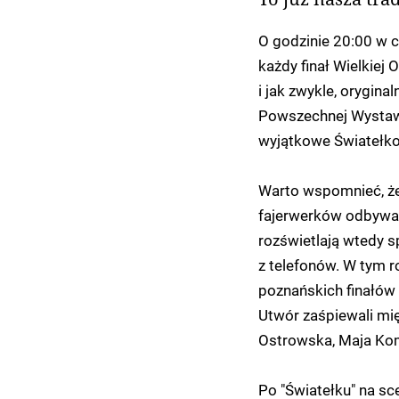
O godzinie 20:00 w c
każdy finał Wielkiej
i jak zwykle, orygina
Powszechnej Wystawy
wyjątkowe Światełko 
Warto wspomnieć, że
fajerwerków odbywa 
rozświetlają wtedy 
z telefonów. W tym 
poznańskich finałów
Utwór zaśpiewali mię
Ostrowska, Maja Kom
Po "Światełku" na sc