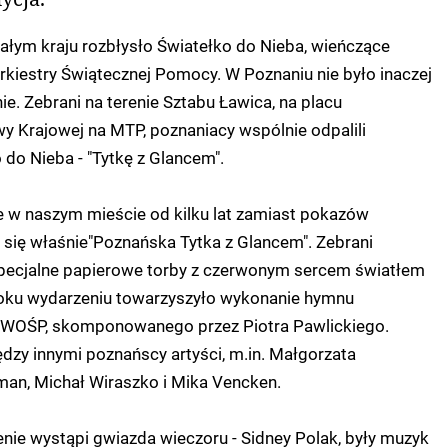
ałym kraju rozbłysło Światełko do Nieba, wieńczące
 Orkiestry Świątecznej Pomocy. W Poznaniu nie było inaczej
lnie. Zebrani na terenie Sztabu Ławica, na placu
 Krajowej na MTP, poznaniacy wspólnie odpalili
do Nieba - "Tytkę z Glancem".
 w naszym mieście od kilku lat zamiast pokazów
się właśnie"Poznańska Tytka z Glancem". Zebrani
specjalne papierowe torby z czerwonym sercem światłem
roku wydarzeniu towarzyszyło wykonanie hymnu
 WOŚP, skomponowanego przez Piotra Pawlickiego.
dzy innymi poznańscy artyści, m.in. Małgorzata
an, Michał Wiraszko i Mika Vencken.
enie wystąpi gwiazda wieczoru - Sidney Polak, były muzyk