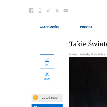
Takie Świat
Dodano
niedziela, 25.01.2026 r.,
(24)
(282)
ZGŁOŚ BŁĄD