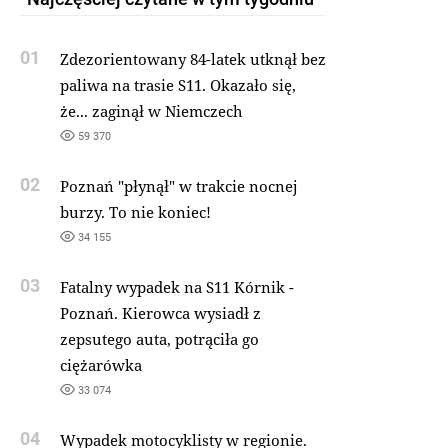
01
Zdezorientowany 84-latek utknął bez
paliwa na trasie S11. Okazało się,
że... zaginął w Niemczech
59 370
02
Poznań "płynął" w trakcie nocnej
burzy. To nie koniec!
34 155
03
Fatalny wypadek na S11 Kórnik -
Poznań. Kierowca wysiadł z
zepsutego auta, potrąciła go
ciężarówka
33 074
04
Wypadek motocyklisty w regionie.