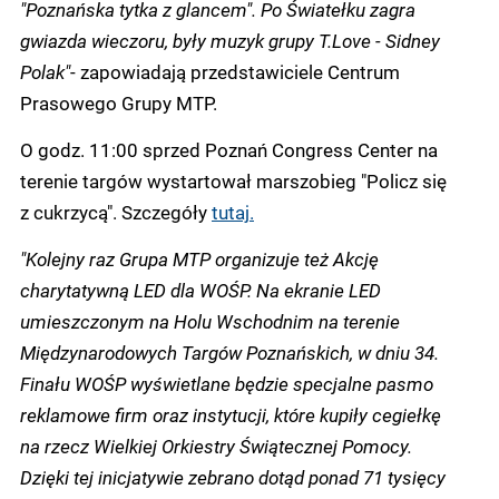
"Poznańska tytka z glancem". Po Światełku zagra
gwiazda wieczoru, były muzyk grupy T.Love - Sidney
Polak"
- zapowiadają przedstawiciele Centrum
Prasowego Grupy MTP.
O godz. 11:00 sprzed Poznań Congress Center na
terenie targów wystartował marszobieg "Policz się
z cukrzycą". Szczegóły
tutaj.
"Kolejny raz Grupa MTP organizuje też Akcję
charytatywną LED dla WOŚP. Na ekranie LED
umieszczonym na Holu Wschodnim na terenie
Międzynarodowych Targów Poznańskich, w dniu 34.
Finału WOŚP wyświetlane będzie specjalne pasmo
reklamowe firm oraz instytucji, które kupiły cegiełkę
na rzecz Wielkiej Orkiestry Świątecznej Pomocy.
Dzięki tej inicjatywie zebrano dotąd ponad 71 tysięcy