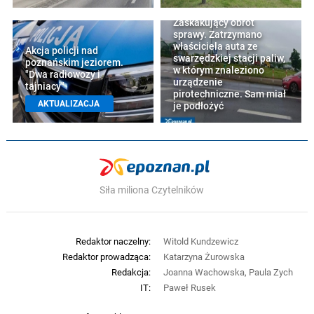
Zaskakujący obrót
sprawy. Zatrzymano
właściciela auta ze
Akcja policji nad
swarzędzkiej stacji paliw,
poznańskim jeziorem.
w którym znaleziono
"Dwa radiowozy i
urządzenie
tajniacy"
pirotechniczne. Sam miał
AKTUALIZACJA
je podłożyć
Siła miliona Czytelników
Redaktor naczelny:
Witold Kundzewicz
Redaktor prowadząca:
Katarzyna Żurowska
Redakcja:
Joanna Wachowska, Paula Zych
IT:
Paweł Rusek