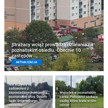
Strażacy wciąż prowadzą działania na
poznańskim osiedlu. Obecnie 10
zastępów
AKTUALIZACJA
Nie wszyscy są
zadowoleni z
zapowiadanych zmian na
Wypadek w poznańskim
poznańskiej ulicy. Doszło
parku. Policjanci szukają
tu do śmiertelnego
osoby, która brała w nim
wypadku
udział