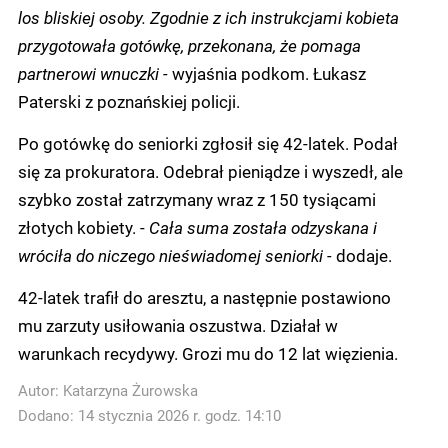
los bliskiej osoby. Zgodnie z ich instrukcjami kobieta
przygotowała gotówkę, przekonana, że pomaga
partnerowi wnuczki -
wyjaśnia podkom. Łukasz
Paterski z poznańskiej policji.
Po gotówkę do seniorki zgłosił się 42-latek. Podał
się za prokuratora. Odebrał pieniądze i wyszedł, ale
szybko został zatrzymany wraz z 150 tysiącami
złotych kobiety. -
Cała suma została odzyskana i
wróciła do niczego nieświadomej seniorki -
dodaje.
42-latek trafił do aresztu, a następnie postawiono
mu zarzuty usiłowania oszustwa. Działał w
warunkach recydywy. Grozi mu do 12 lat więzienia.
Autor:
Katarzyna Żurowska
Dodano: 14 stycznia 2026 r. godz. 14:10