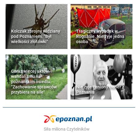
Kolczak zbrojny widziany
Tragiczny wypadek w
pod Poznaniem. "Był
Rogoźnie. Nie żyje jedna
wielkości złotówki"
osoba
Coraz więcej aktów
wandalizmu na
poznańskim osiedlu.
"Zachowanie sprawców
Nie żyje ceniony trener z
przybiera na sile"
Poznania
Siła miliona Czytelników