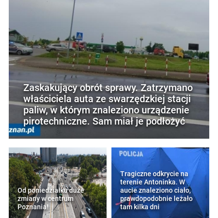
Zaskakujący obrót sprawy. Zatrzymano
właściciela auta ze swarzędzkiej stacji
paliw, w którym znaleziono urządzenie
pirotechniczne. Sam miał je podłożyć
Tragiczne odkrycie na
terenie Antoninka. W
Od poniedziałku duże
aucie znaleziono ciało,
zmiany w centrum
prawdopodobnie leżało
Poznania!
tam kilka dni