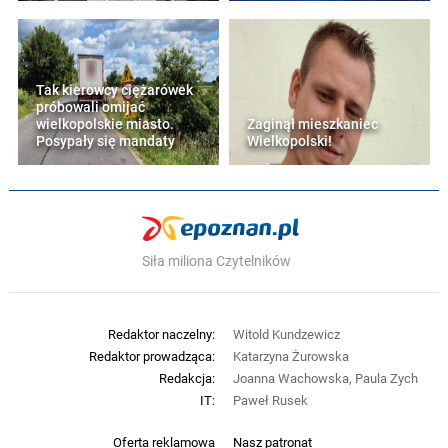
Tak kierowcy ciężarówek
próbowali omijać
wielkopolskie miasto.
Zaginął mieszkaniec
Posypały się mandaty
Wielkopolski!
Siła miliona Czytelników
Redaktor naczelny:
Witold Kundzewicz
Redaktor prowadząca:
Katarzyna Żurowska
Redakcja:
Joanna Wachowska, Paula Zych
IT:
Paweł Rusek
Oferta reklamowa
Nasz patronat