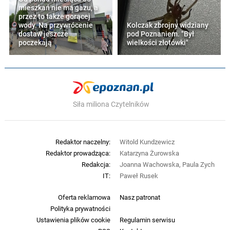
mieszkań nie ma gazu, a
przez to także gorącej
wody. Na przywrócenie
Kolczak zbrojny widziany
dostaw jeszcze
pod Poznaniem. "Był
poczekają
wielkości złotówki"
Siła miliona Czytelników
Redaktor naczelny:
Witold Kundzewicz
Redaktor prowadząca:
Katarzyna Żurowska
Redakcja:
Joanna Wachowska, Paula Zych
IT:
Paweł Rusek
Oferta reklamowa
Nasz patronat
Polityka prywatności
Ustawienia plików cookie
Regulamin serwisu