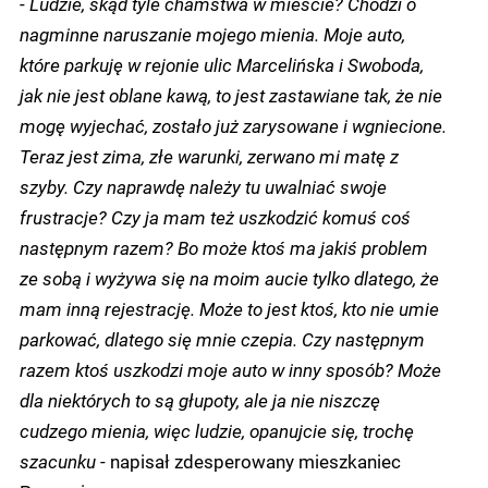
-
Ludzie, skąd tyle chamstwa w mieście? Chodzi o
nagminne naruszanie mojego mienia. Moje auto,
które parkuję w rejonie ulic Marcelińska i Swoboda,
jak nie jest oblane kawą, to jest zastawiane tak, że nie
mogę wyjechać, zostało już zarysowane i wgniecione.
Teraz jest zima, złe warunki, zerwano mi matę z
szyby. Czy naprawdę należy tu uwalniać swoje
frustracje? Czy ja mam też uszkodzić komuś coś
następnym razem? Bo może ktoś ma jakiś problem
ze sobą i wyżywa się na moim aucie tylko dlatego, że
mam inną rejestrację. Może to jest ktoś, kto nie umie
parkować, dlatego się mnie czepia. Czy następnym
razem ktoś uszkodzi moje auto w inny sposób? Może
dla niektórych to są głupoty, ale ja nie niszczę
cudzego mienia, więc ludzie, opanujcie się, trochę
szacunku
- napisał zdesperowany mieszkaniec