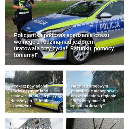
Policjantka podczas spędzania czasu
wolnego z rodziną nad jeziorem
uratowała trzy życia! "Ratunku, pomocy,
toniemy!"
Wędkarz powiadomił
Na znaku drogowym
służby o tym, że ktoś
pojawiła się niepoprawna
zostawił ubrania na plaży.
nazwa miasta w regionie.
Należały do 12-letniej
"Będziemy musieli
dziewczynki
zmieniać dowody?"
Od ponad miesiąca 66