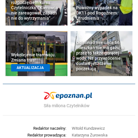
rozpoczęciem kursu.
Czytelniczka: "Kierowca
Poważny wypadek na
nie zareagował, zapach
DK11 pod Rogoźnem.
nie do wytrzymania"
Utrudnienia
Od ponad miesiąca 66
mieszkań nie ma gazu, a
przez to także gorącej
Wykolejenie tramwaju.
wody. Na przywrócenie
Zmiana tras!
dostaw jeszcze
AKTUALIZACJA
poczekają
Siła miliona Czytelników
Redaktor naczelny:
Witold Kundzewicz
Redaktor prowadząca:
Katarzyna Żurowska