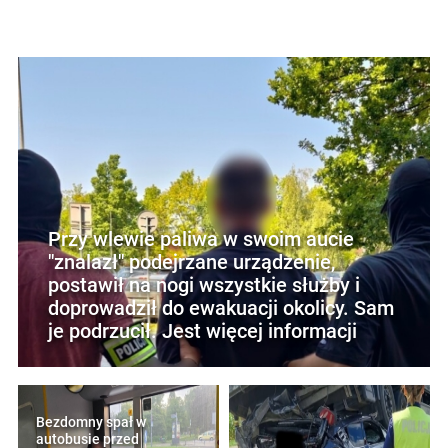
Przy wlewie paliwa w swoim aucie
"znalazł" podejrzane urządzenie,
postawił na nogi wszystkie służby i
doprowadził do ewakuacji okolicy. Sam
je podrzucił. Jest więcej informacji
Bezdomny spał w
autobusie przed