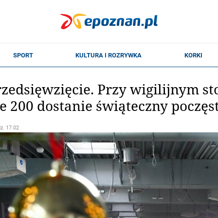
edsięwzięcie. Przy wigilijnym sto
ne 200 dostanie świąteczny poczę
dz. 17.02