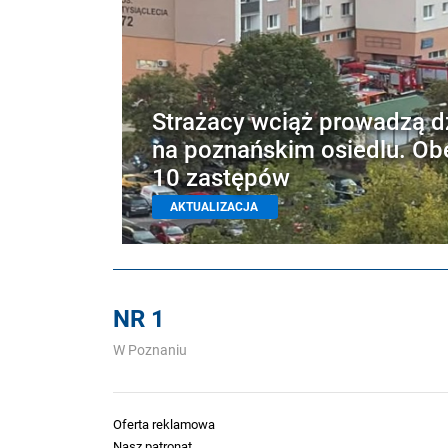
Strażacy wciąż prowadzą d
na poznańskim osiedlu. Ob
10 zastępów
AKTUALIZACJA
NR 1
W Poznaniu
Oferta reklamowa
Nasz patronat