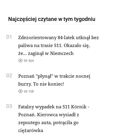
Najczęściej czytane w tym tygodniu
01
Zdezorientowany 84-latek utknął bez
paliwa na trasie S11. Okazało się,
że... zaginął w Niemczech
59 364
02
Poznań "płynął" w trakcie nocnej
burzy. To nie koniec!
34 108
03
Fatalny wypadek na S11 Kórnik -
Poznań. Kierowca wysiadł z
zepsutego auta, potrąciła go
ciężarówka