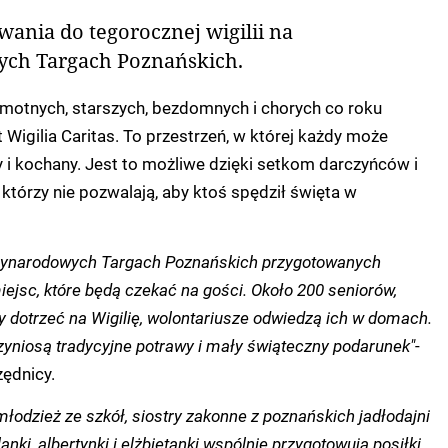
ania do tegorocznej wigilii na
ch Targach Poznańskich.
amotnych, starszych, bezdomnych i chorych co roku
Wigilia Caritas. To przestrzeń, w której każdy może
 i kochany. Jest to możliwe dzięki setkom darczyńców i
, którzy nie pozwalają, aby ktoś spędził święta w
zynarodowych Targach Poznańskich przygotowanych
ejsc, które będą czekać na gości. Około 200 seniorów,
 by dotrzeć na Wigilię, wolontariusze odwiedzą ich w domach.
rzyniosą tradycyjne potrawy i mały świąteczny podarunek"
-
zędnicy.
 młodzież ze szkół, siostry zakonne z poznańskich jadłodajni
lanki, albertynki i elżbietanki wspólnie przygotowują posiłki,