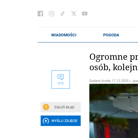
Ogromne prz
osób, kolej
Dodano
środa, 17.12.2025 r., go
(17)
ZGŁOŚ BŁĄD
WYŚLIJ ZDJĘCIE