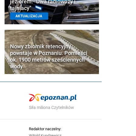
jeziorem. "Dwa radiowozy i
tajniacy"
AKTUALIZACJA
Nowy zbiornik retencyjny
powstaje w Poznaniu. Pomieści
ok. 1900 metrów sześciennych
wody
Siła miliona Czytelników
Redaktor naczelny:
Witold Kundzewicz