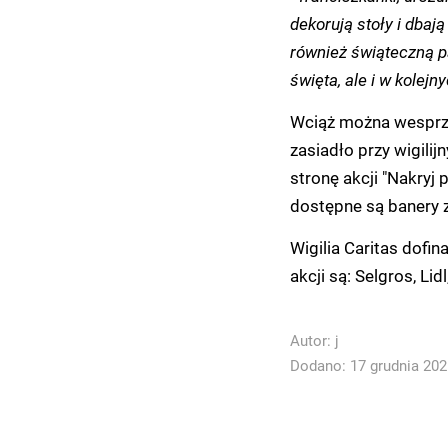
dekorują stoły i dbaj
również świąteczną p
święta, ale i w kolejn
Wciąż można wesprzeć
zasiadło przy wigili
stronę akcji "Nakryj 
dostępne są banery z
Wigilia Caritas dofi
akcji są: Selgros, Li
Autor:
j
Dodano: 17 grudnia 2025