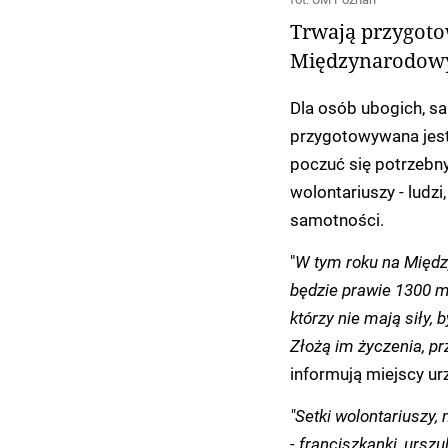
Trwają przygotow
Międzynarodowy
Dla osób ubogich, s
przygotowywana jest 
poczuć się potrzebny
wolontariuszy - ludzi
samotności.
"
W tym roku na Międ
będzie prawie 1300 mi
którzy nie mają siły,
Złożą im życzenia, p
informują miejscy ur
"Setki wolontariuszy,
- franciszkanki, urszu