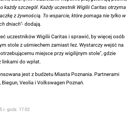
ą o każdy szczegół. Każdy uczestnik Wigilii Caritas otrzyma
aczkę z żywnością. To wsparcie, które pomaga nie tylko w
ych dniach"-
dodają.
 uczestników Wigilii Caritas i sprawić, by więcej osób
jnym stole z uśmiechem zamiast łez. Wystarczy wejść na
potrzebującemu miejsce przy wigilijnym stole", gdzie
 linkami do wpłat.
nansowana jest z budżetu Miasta Poznania. Partnerami
dl, Biegun, Veolia i Volkswagen Poznań.
 r. godz. 17:02