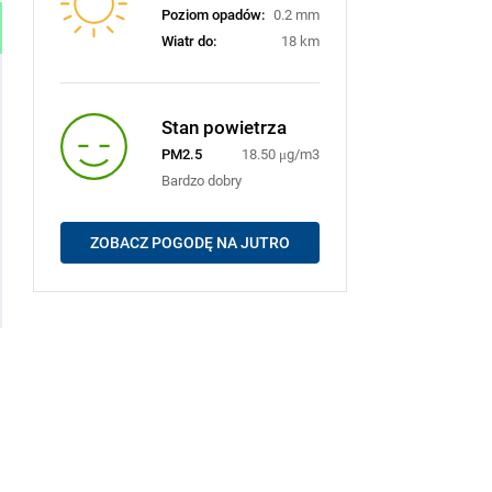
Poziom opadów:
0.2 mm
Wiatr do:
18 km
Stan powietrza
PM2.5
18.50 μg/m3
Bardzo dobry
ZOBACZ POGODĘ NA JUTRO