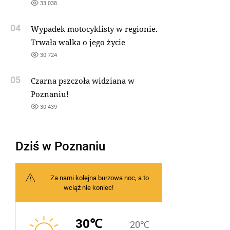
33 038
04
Wypadek motocyklisty w regionie.
Trwała walka o jego życie
30 724
05
Czarna pszczoła widziana w
Poznaniu!
30 439
Dziś w Poznaniu
Za nami kolejna burzowa noc, a to
wciąż nie koniec!
30℃
20℃