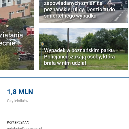
zapowiadanych zmian na
poznańskiej ulicy. Doszło tu do
śmiertelnego wypadku
ziałania
ecnie
Wypadek w poznańskim parku.
Policjanci szukają osoby, która
brała w nim udział
1,8 MLN
Czytelników
Kontakt 24/7:
redakcja@epoznan.pl