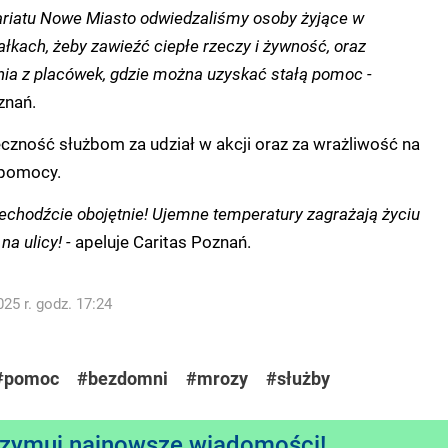
ariatu Nowe Miasto odwiedzaliśmy osoby żyjące w
ałkach, żeby zawieźć ciepłe rzeczy i żywność, oraz
nia z placówek, gdzie można uzyskać stałą pomoc -
znań.
ęczność służbom za udział w akcji oraz za wrażliwość na
 pomocy.
zechodźcie obojętnie!
Ujemne temperatury zagrażają życiu
na ulicy! -
apeluje Caritas Poznań.
25 r. godz. 17:24
#pomoc
#bezdomni
#mrozy
#służby
rzymuj najnowsze wiadomości!