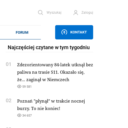
Wyszukaj
Zaloguj
KONTAKT
Najczęściej czytane w tym tygodniu
01
Zdezorientowany 84-latek utknął bez
paliwa na trasie S11. Okazało się,
że... zaginął w Niemczech
59 581
02
Poznań "płynął" w trakcie nocnej
burzy. To nie koniec!
34 657