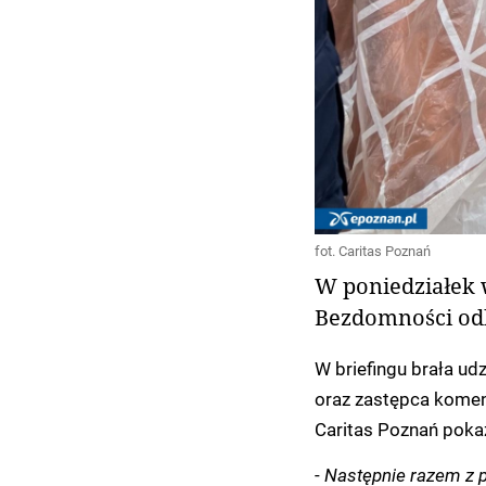
fot. Caritas Poznań
W poniedziałek
Bezdomności odby
W briefingu brała ud
oraz zastępca komen
Caritas Poznań pokaza
-
Następnie razem z 