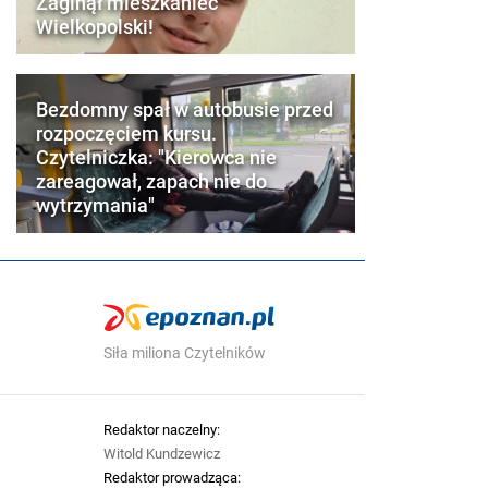
Zaginął mieszkaniec
Wielkopolski!
Bezdomny spał w autobusie przed
rozpoczęciem kursu.
Czytelniczka: "Kierowca nie
zareagował, zapach nie do
wytrzymania"
Siła miliona Czytelników
Redaktor naczelny:
Witold Kundzewicz
Redaktor prowadząca: