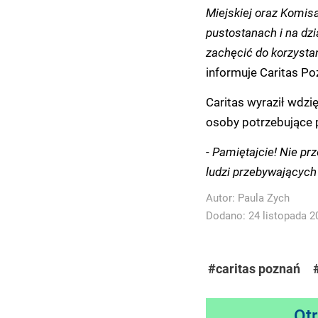
Miejskiej oraz Komis
pustostanach i na dzi
zachęcić do korzysta
informuje Caritas Po
Caritas wyraził wdzi
osoby potrzebujące
-
Pamiętajcie! Nie pr
ludzi przebywających 
Autor:
Paula Zych
Dodano: 24 listopada 20
#caritas poznań
Ot