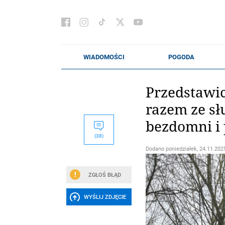
Przedstawic
razem ze sł
bezdomni i
(38)
Dodano
poniedziałek, 24.11.2025
ZGŁOŚ BŁĄD
WYŚLIJ ZDJĘCIE