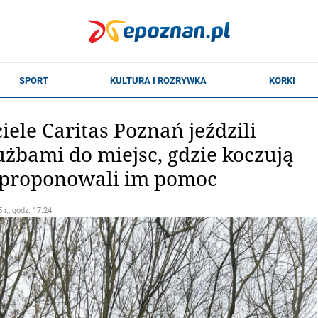
iele Caritas Poznań jeździli
użbami do miejsc, gdzie koczują
 proponowali im pomoc
 r., godz. 17.24