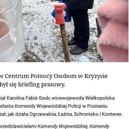
 w Centrum Pomocy Osobom w Kryzysie
ł się briefing prasowy.
ział Karolina Fabiś-Szulc wicewojewoda Wielkopolska
danta Komendy Wojewódzkiej Policji w Poznaniu.
ł, jak działa Ogrzewalnia, Łaźnia, Schronisko i Kontener.
przedstawicielami Komendy Wojewódzkiej, Komendy