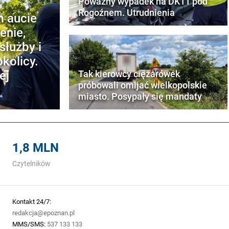
Poważny wypadek na DK11 pod
Rogoźnem. Utrudnienia
m aucie
enie,
służby i
kolicy.
ej
Tak kierowcy ciężarówek
próbowali omijać wielkopolskie
miasto. Posypały się mandaty
1,8 MLN
Czytelników
Kontakt 24/7:
redakcja@epoznan.pl
MMS/SMS:
537 133 133