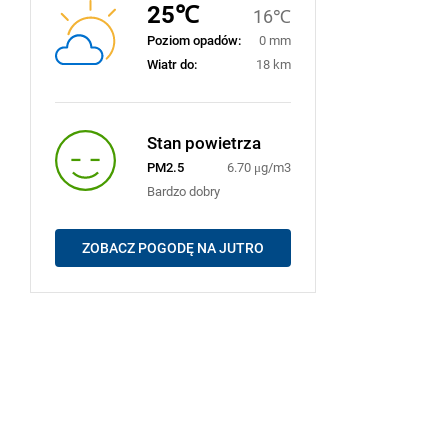
25℃
16℃
Poziom opadów:
0 mm
Wiatr do:
18 km
Stan powietrza
PM2.5
6.70 μg/m3
Bardzo dobry
ZOBACZ POGODĘ NA JUTRO