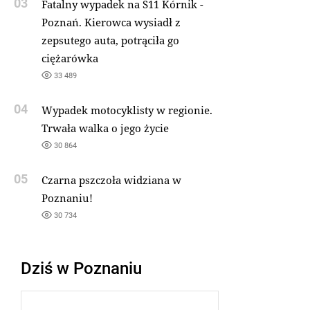
03
Fatalny wypadek na S11 Kórnik -
Poznań. Kierowca wysiadł z
zepsutego auta, potrąciła go
ciężarówka
33 489
04
Wypadek motocyklisty w regionie.
Trwała walka o jego życie
30 864
05
Czarna pszczoła widziana w
Poznaniu!
30 734
Dziś w Poznaniu