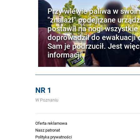
Przy wlewie paliwa w swoi
"znalazł" podejrzane urządz
postawił na nogi wszystkie 
doprowadził do ewakuacji o
Sam je podrzucił. Jest więc
informacji
NR 1
W Poznaniu
Oferta reklamowa
Nasz patronat
Polityka prywatności