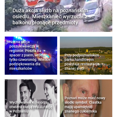
Duża akcja służb na poznańskim
osiedlu. Mieszkaniec wyrzucał z
balkonu płonące przedmioty
Nocna akcja
poszukiwawcza w
regionie. Poszła na
spacer z psem, wrócił
Przy podpoznańskim
tylko czworonóg. Wielkie
parku handlowym
podziękowania dla
powstaje restauracja
mieszkańców
znanej sieci
Poznań może mieć nowy
Wychowanek Kolejorza
słodki symbol. Ciastka
otwiera swoją restaurację
mają upamiętnić
w Poznaniu
znanego cukiernika