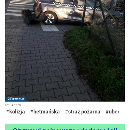
fot. Adam
#kolizja
#hetmańska
#straż pożarna
#uber