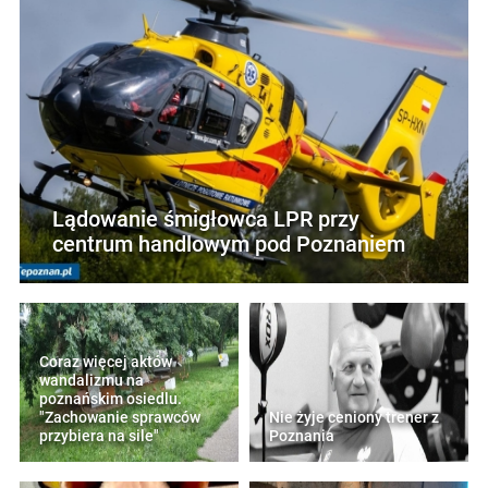
Lądowanie śmigłowca LPR przy
centrum handlowym pod Poznaniem
Coraz więcej aktów
wandalizmu na
poznańskim osiedlu.
"Zachowanie sprawców
Nie żyje ceniony trener z
przybiera na sile"
Poznania