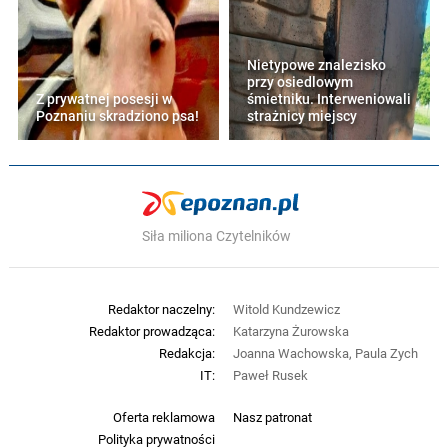
Nietypowe znalezisko
przy osiedlowym
Z prywatnej posesji w
śmietniku. Interweniowali
Poznaniu skradziono psa!
strażnicy miejscy
Siła miliona Czytelników
Redaktor naczelny:
Witold Kundzewicz
Redaktor prowadząca:
Katarzyna Żurowska
Redakcja:
Joanna Wachowska, Paula Zych
IT:
Paweł Rusek
Oferta reklamowa
Nasz patronat
Polityka prywatności