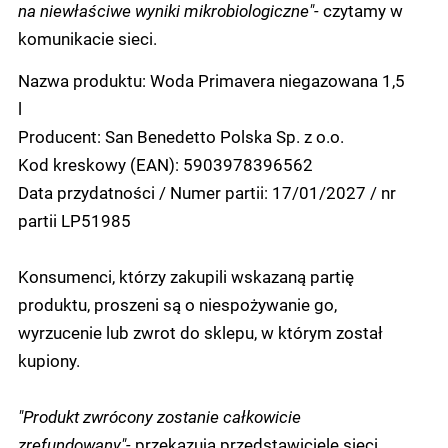
na niewłaściwe wyniki mikrobiologiczne"-
czytamy w
komunikacie sieci.
Nazwa produktu: Woda Primavera niegazowana 1,5
l
Producent: San Benedetto Polska Sp. z o.o.
Kod kreskowy (EAN): 5903978396562
Data przydatności / Numer partii: 17/01/2027 / nr
partii LP51985
Konsumenci, którzy zakupili wskazaną partię
produktu, proszeni są o niespożywanie go,
wyrzucenie lub zwrot do sklepu, w którym został
kupiony.
"Produkt zwrócony zostanie całkowicie
zrefundowany"-
przekazują przedstawiciele sieci.