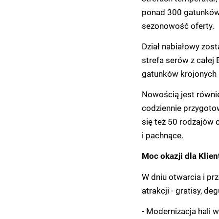
ponad 300 gatunków 
sezonowość oferty.
Dział nabiałowy zost
strefa serów z całej
gatunków krojonych 
Nowością jest równi
codziennie przygotow
się też 50 rodzajów 
i pachnące.
Moc okazji dla Klie
W dniu otwarcia i pr
atrakcji - gratisy, d
- Modernizacja hali w