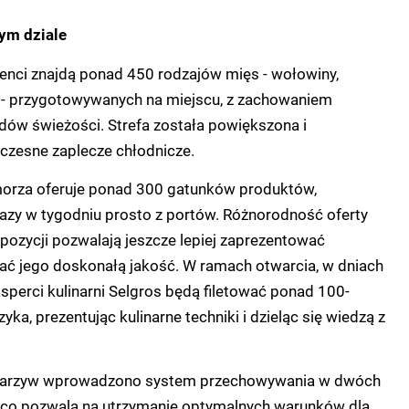
ym dziale
enci znajdą ponad 450 rodzajów mięs - wołowiny,
u - przygotowywanych na miejscu, z zachowaniem
dów świeżości. Strefa została powiększona i
zesne zaplecze chłodnicze.
morza oferuje ponad 300 gatunków produktów,
azy w tygodniu prosto z portów. Różnorodność oferty
pozycji pozwalają jeszcze lepiej zaprezentować
ać jego doskonałą jakość. W ramach otwarcia, w dniach
ksperci kulinarni Selgros będą filetować ponad 100-
a, prezentując kulinarne techniki i dzieląc się wiedzą z
warzyw wprowadzono system przechowywania w dwóch
, co pozwala na utrzymanie optymalnych warunków dla