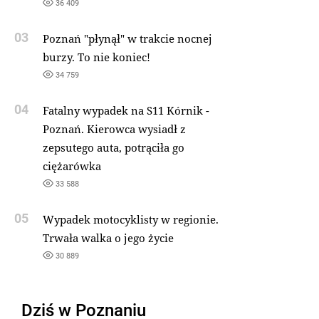
36 409
03
Poznań "płynął" w trakcie nocnej
burzy. To nie koniec!
34 759
04
Fatalny wypadek na S11 Kórnik -
Poznań. Kierowca wysiadł z
zepsutego auta, potrąciła go
ciężarówka
33 588
05
Wypadek motocyklisty w regionie.
Trwała walka o jego życie
30 889
Dziś w Poznaniu