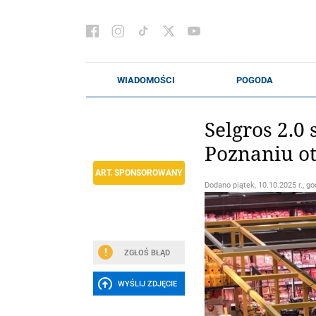
Selgros 2.0
Poznaniu o
ART. SPONSOROWANY
Dodano
piątek, 10.10.2025 r., go
ZGŁOŚ BŁĄD
WYŚLIJ ZDJĘCIE