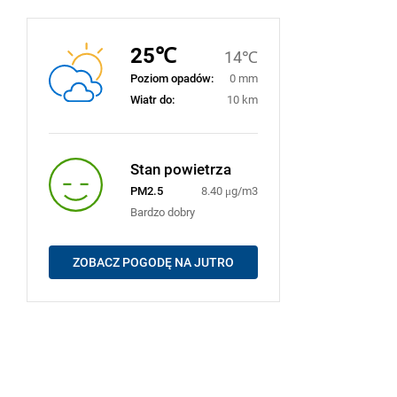
25℃
14℃
Poziom opadów:
0 mm
Wiatr do:
10 km
Stan powietrza
PM2.5
8.40 μg/m3
Bardzo dobry
ZOBACZ POGODĘ NA JUTRO