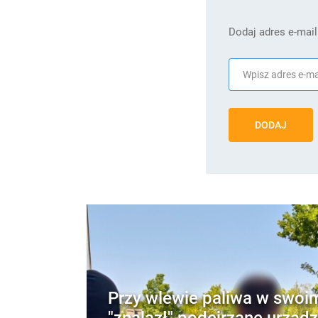
Dodaj adres e-mail
DODAJ
Przy wlewie paliwa w swoi
"znalazł" podejrzane urządz