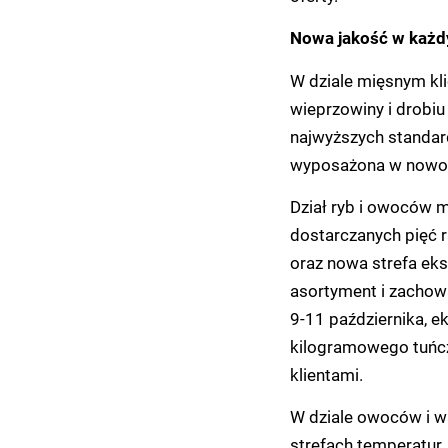
Nowa jakość w każd
W dziale mięsnym kli
wieprzowiny i drobi
najwyższych standar
wyposażona w nowoc
Dział ryb i owoców 
dostarczanych pięć r
oraz nowa strefa eks
asortyment i zachow
9-11 października, e
kilogramowego tuńczyk
klientami.
W dziale owoców i 
strefach temperatur