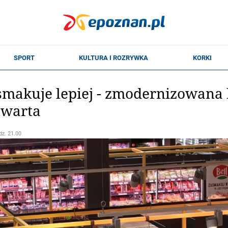
 smakuje lepiej - zmodernizowana 
twarta
dz. 21.00