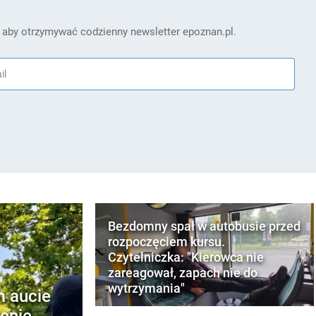
 aby otrzymywać codzienny newsletter epoznan.pl.
Bezdomny spał w autobusie przed
rozpoczęciem kursu.
Czytelniczka: "Kierowca nie
zareagował, zapach nie do
wytrzymania"
m aucie
enie,