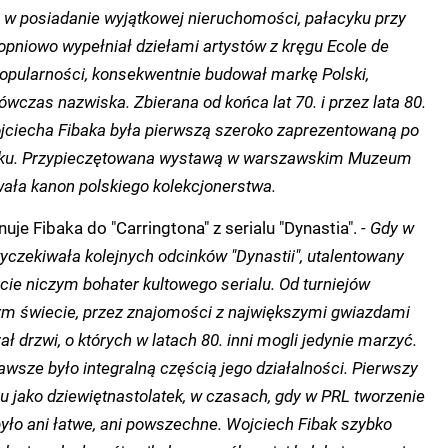
ł w posiadanie wyjątkowej nieruchomości, pałacyku przy
topniowo wypełniał dziełami artystów z kręgu Ecole de
popularności, konsekwentnie budował markę Polski,
czas nazwiska. Zbierana od końca lat 70. i przez lata 80.
jciecha Fibaka była pierwszą szeroko zaprezentowaną po
oku. Przypieczętowana wystawą w warszawskim Muzeum
ła kanon polskiego kolekcjonerstwa.
e Fibaka do "Carringtona" z serialu "Dynastia".
- Gdy w
yczekiwała kolejnych odcinków "Dynastii", utalentowany
ycie niczym bohater kultowego serialu. Od turniejów
m świecie, przez znajomości z największymi gwiazdami
erał drzwi, o których w latach 80. inni mogli jedynie marzyć.
wsze było integralną częścią jego działalności. Pierwszy
u jako dziewiętnastolatek, w czasach, gdy w PRL tworzenie
yło ani łatwe, ani powszechne. Wojciech Fibak szybko