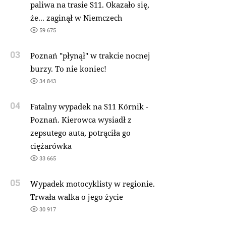
paliwa na trasie S11. Okazało się,
że... zaginął w Niemczech
59 675
03
Poznań "płynął" w trakcie nocnej
burzy. To nie koniec!
34 843
04
Fatalny wypadek na S11 Kórnik -
Poznań. Kierowca wysiadł z
zepsutego auta, potrąciła go
ciężarówka
33 665
05
Wypadek motocyklisty w regionie.
Trwała walka o jego życie
30 917