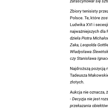
zafascynował się sztu
Zbiory tenisisty prz
Polsce. Te, które zo
Ludwika XVI i secesji
najważniejszych dla
dzieła Piotra Michał
Zaka, Leopolda Gott
Władysława Ślewińsk
czy Stanisława Ignac
Najdroższą pozycją n
Tadeusza Makowskieg
złotych.
Aukcja nie oznacza, 
- Decyzja nie jest r
przekazania obiektów 