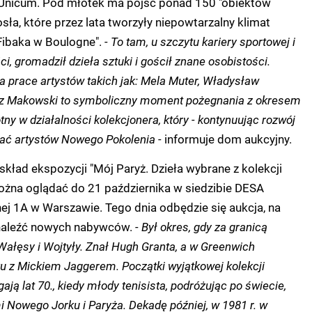
nicum. Pod młotek ma pójść ponad 150 "obiektów
sła, które przez lata tworzyły niepowtarzalny klimat
 Fibaka w Boulogne".
- To tam, u szczytu kariery sportowej i
i, gromadził dzieła sztuki i gościł znane osobistości.
 prace artystów takich jak: Mela Muter, Władysław
sz Makowski to symboliczny moment pożegnania z okresem
tny w działalności kolekcjonera, który - kontynuując rozwój
rać artystów Nowego Pokolenia -
informuje dom aukcyjny.
kład ekspozycji "Mój Paryż. Dzieła wybrane z kolekcji
ożna oglądać do 21 października w siedzibie DESA
nej 1A w Warszawie. Tego dnia odbędzie się aukcja, na
znaleźć nowych nabywców.
- Był okres, gdy za granicą
ałęsy i Wojtyły. Znał Hugh Granta, a w Greenwich
u z Mickiem Jaggerem. Początki wyjątkowej kolekcji
ają lat 70., kiedy młody tenisista, podróżując po świecie,
mi Nowego Jorku i Paryża. Dekadę później, w 1981 r. w