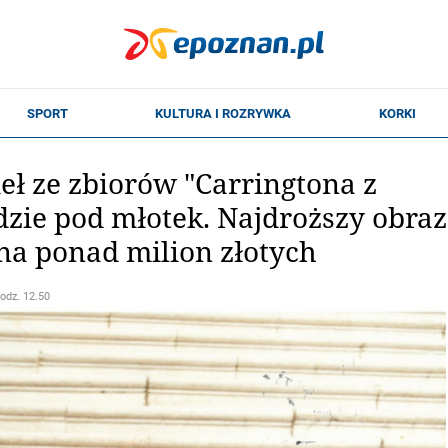
ieł ze zbiorów "Carringtona z
dzie pod młotek. Najdroższy obraz
na ponad milion złotych
godz. 12.50