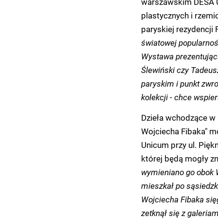
warszawskim DESA U
plastycznych i rzemio
paryskiej rezydencji
światowej popularnośc
Wystawa prezentująca
Ślewiński czy Tadeu
paryskim i punkt zwro
kolekcji - chce wspie
Dzieła wchodzące w s
Wojciecha Fibaka" m
Unicum przy ul. Pięk
której będą mogły 
wymieniano go obok W
mieszkał po sąsiedzk
Wojciecha Fibaka sięg
zetknął się z galeria