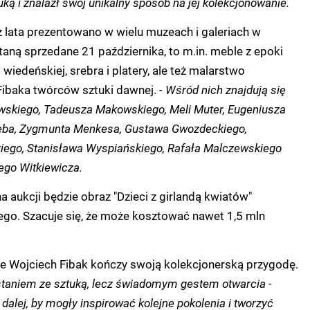
ką i znalazł swój unikalny sposób na jej kolekcjonowanie.
ez lata prezentowano w wielu muzeach i galeriach w
staną sprzedane 21 października, to m.in.
meble z epoki
 wiedeńskiej, srebra i platery, ale też malarstwo
 Fibaka twórców sztuki dawnej.
- Wśród nich znajdują się
owskiego, Tadeusza Makowskiego, Meli Muter, Eugeniusza
lieba, Zygmunta Menkesa, Gustawa Gwozdeckiego,
iego, Stanisława Wyspiańskiego, Rafała Malczewskiego
ego Witkiewicza.
a aukcji będzie obraz "Dzieci z girlandą kwiatów"
o. Szacuje się, że może kosztować nawet 1,5 mln
że Wojciech Fibak kończy swoją kolekcjonerską przygodę.
ozstaniem ze sztuką, lecz świadomym gestem otwarcia -
dalej, by mogły inspirować kolejne pokolenia i tworzyć