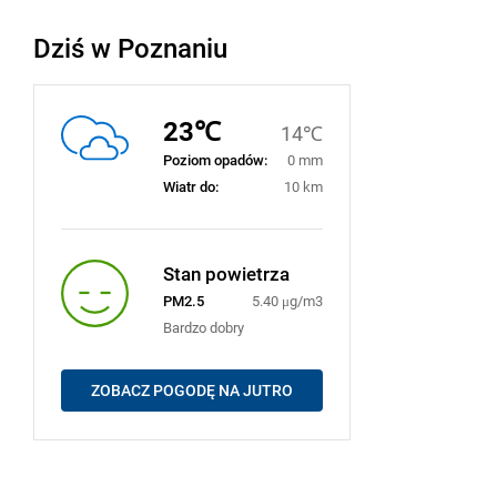
Dziś w Poznaniu
23℃
14℃
Poziom opadów:
0 mm
Wiatr do:
10 km
Stan powietrza
PM2.5
5.40 μg/m3
Bardzo dobry
ZOBACZ POGODĘ NA JUTRO