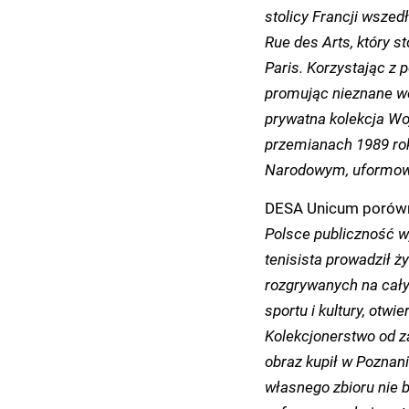
stolicy Francji wszed
Rue des Arts, który s
Paris. Korzystając z 
promując nieznane wów
prywatna kolekcja Wo
przemianach 1989 r
Narodowym, uformowa
DESA Unicum porównuj
Polsce publiczność w
tenisista prowadził ż
rozgrywanych na cały
sportu i kultury, otwi
Kolekcjonerstwo od za
obraz kupił w Poznani
własnego zbioru nie b