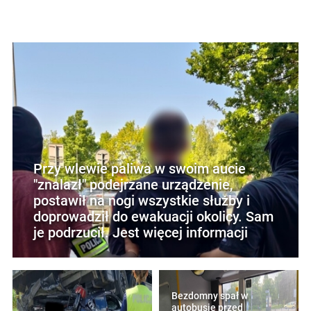
Przy wlewie paliwa w swoim aucie
"znalazł" podejrzane urządzenie,
postawił na nogi wszystkie służby i
doprowadził do ewakuacji okolicy. Sam
je podrzucił. Jest więcej informacji
Bezdomny spał w
autobusie przed