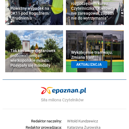
rozpoczęciem kursu.
Poważny wypadek na
Czytelniczka: "Kierowca
DK11 pod Rogoźnem.
nie zareagował, zapach
Utrudnienia
nie do wytrzymania"
Tak kierowcy ciężarówek
Wykolejenie tramwaju.
próbowali omijać
Zmiana tras!
wielkopolskie miasto.
AKTUALIZACJA
Posypały się mandaty
Siła miliona Czytelników
Redaktor naczelny:
Witold Kundzewicz
Redaktor prowadząca:
Katarzyna Żurowska