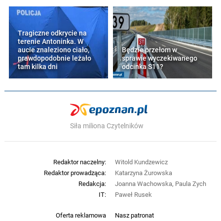
Tragiczne odkrycie na
terenie Antoninka. W
aucie znaleziono ciało,
Będzie przełom w
prawdopodobnie leżało
sprawie wyczekiwanego
tam kilka dni
odcinka S11?
Siła miliona Czytelników
Redaktor naczelny:
Witold Kundzewicz
Redaktor prowadząca:
Katarzyna Żurowska
Redakcja:
Joanna Wachowska, Paula Zych
IT:
Paweł Rusek
Oferta reklamowa
Nasz patronat