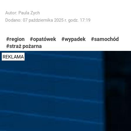
Autor:
Paula Zych
Dodano: 07 października 2025 r. godz. 17:19
#region
#opatówek
#wypadek
#samochód
#straż pożarna
REKLAMA