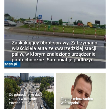
Zaskakujący obrót sprawy. Zatrzymano
właściciela auta ze swarzędzkiej stacji
paliw, w którym znaleziono urządzenie
pirotechniczne. Sam miał je podłożyć
Od poniedziałku duże
zmiany w centrum
Zaginął mieszkaniec
Poznania!
Wielkopolski!