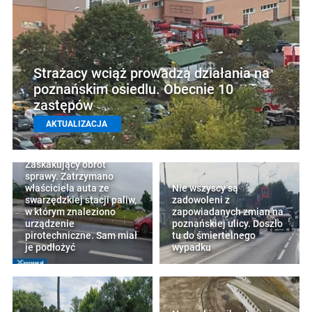
Strażacy wciąż prowadzą działania na
poznańskim osiedlu. Obecnie 10
zastępów
AKTUALIZACJA
Zaskakujący obrót
sprawy. Zatrzymano
właściciela auta ze
Nie wszyscy są
swarzędzkiej stacji paliw,
zadowoleni z
w którym znaleziono
zapowiadanych zmian na
urządzenie
poznańskiej ulicy. Doszło
pirotechniczne. Sam miał
tu do śmiertelnego
je podłożyć
wypadku