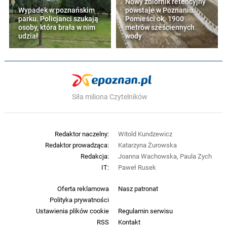
Nowy zbiornik retencyjny
Wypadek w poznańskim
powstaje w Poznaniu.
parku. Policjanci szukają
Pomieści ok. 1900
osoby, która brała w nim
metrów sześciennych
udział
wody
Siła miliona Czytelników
Redaktor naczelny:
Witold Kundzewicz
Redaktor prowadząca:
Katarzyna Żurowska
Redakcja:
Joanna Wachowska, Paula Zych
IT:
Paweł Rusek
Oferta reklamowa
Nasz patronat
Polityka prywatności
Ustawienia plików cookie
Regulamin serwisu
RSS
Kontakt