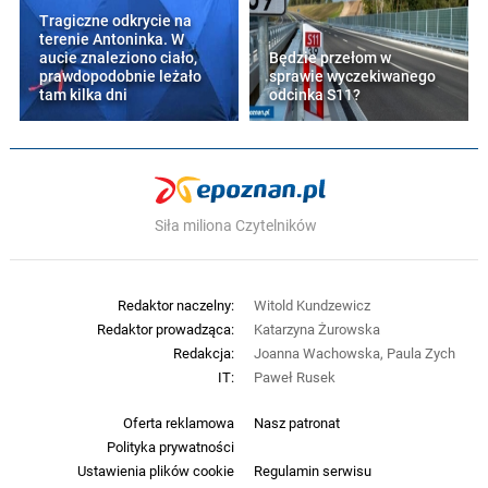
Tragiczne odkrycie na
terenie Antoninka. W
aucie znaleziono ciało,
Będzie przełom w
prawdopodobnie leżało
sprawie wyczekiwanego
tam kilka dni
odcinka S11?
Siła miliona Czytelników
Redaktor naczelny:
Witold Kundzewicz
Redaktor prowadząca:
Katarzyna Żurowska
Redakcja:
Joanna Wachowska, Paula Zych
IT:
Paweł Rusek
Oferta reklamowa
Nasz patronat
Polityka prywatności
Ustawienia plików cookie
Regulamin serwisu