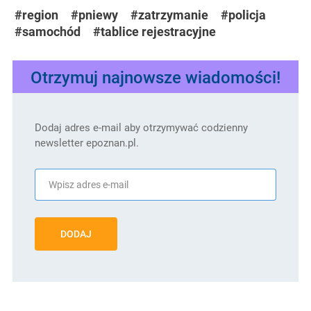
#region
#pniewy
#zatrzymanie
#policja
#samochód
#tablice rejestracyjne
Otrzymuj najnowsze wiadomości!
Dodaj adres e-mail aby otrzymywać codzienny
newsletter epoznan.pl.
DODAJ