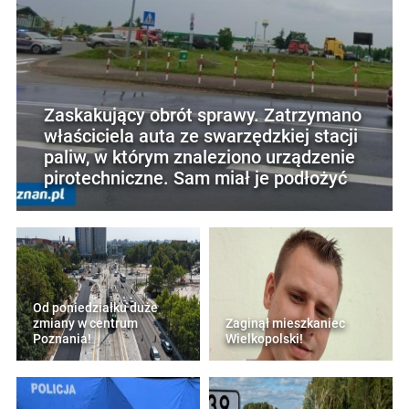
Zaskakujący obrót sprawy. Zatrzymano
właściciela auta ze swarzędzkiej stacji
paliw, w którym znaleziono urządzenie
pirotechniczne. Sam miał je podłożyć
Od poniedziałku duże
zmiany w centrum
Zaginął mieszkaniec
Poznania!
Wielkopolski!