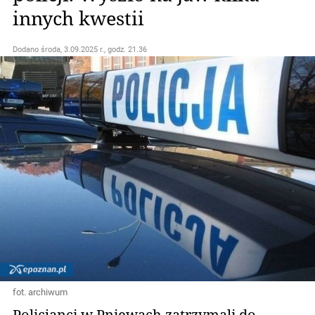
innych kwestii
Dodano
środa, 3.09.2025 r., godz. 21.36
fot. archiwum
Policjanci w Pniewach zatrzymali do