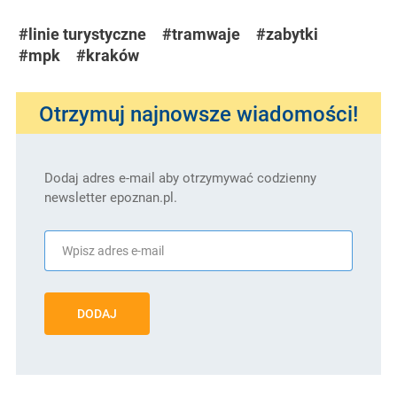
#linie turystyczne
#tramwaje
#zabytki
#mpk
#kraków
Otrzymuj najnowsze wiadomości!
Dodaj adres e-mail aby otrzymywać codzienny
newsletter epoznan.pl.
DODAJ