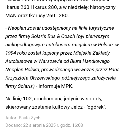
Ikarus 260 i Ikarus 280, a w niedzielę: historyczny
MAN oraz Ikarusy 260 i 280.
-
Neoplan został udostępniony na linie turystyczne
przez firmę Solaris Bus & Coach (był pierwszym
niskopodłogowym autobusem miejskim w Polsce: w
1994 roku został kupiony przez Miejskie Zakłady
Autobusowe w Warszawie od Biura Handlowego
Neoplan Polska, prowadzonego wówczas przez Pana
Krzysztofa Olszewskiego, późniejszego założyciela
firmy Solaris) -
informuje MPK.
Na linię 102, uruchamianą jedynie w soboty,
skierowany zostanie kultowy Jelcz - "ogórek".
Autor:
Paula Zych
Dodano: 22 sierpnia 2025 r. godz. 16:08