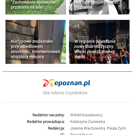
"Zachowanie sprawców
Nie żyje ceniony trener z
przybiera na sile"
Poznania
Nietypowe znalezisko
W regionie powstanie
przy osiedlowym
nowy klub muzyczny.
śmietniku. Interweniowali
Wielki powrót znanej
strażnicy miejscy
marki
Siła miliona Czytelników
Redaktor naczelny:
Witold Kundzewicz
Redaktor prowadząca:
Katarzyna Żurowska
Redakcja:
Joanna Wachowska, Paula Zych
IT:
Paweł Rusek