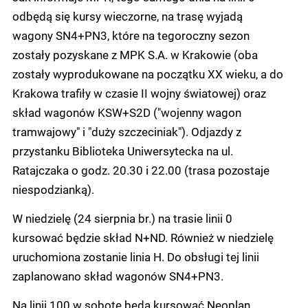
odbędą się kursy wieczorne, na trasę wyjadą
wagony SN4+PN3, które na tegoroczny sezon
zostały pozyskane z MPK S.A. w Krakowie (oba
zostały wyprodukowane na początku XX wieku, a do
Krakowa trafiły w czasie II wojny światowej) oraz
skład wagonów KSW+S2D ("wojenny wagon
tramwajowy" i "duży szczeciniak"). Odjazdy z
przystanku Biblioteka Uniwersytecka na ul.
Ratajczaka o godz. 20.30 i 22.00 (trasa pozostaje
niespodzianką).
W niedzielę (24 sierpnia br.) na trasie linii 0
kursować będzie skład N+ND.
Również w niedzielę
uruchomiona zostanie linia H. Do obsługi tej linii
zaplanowano skład wagonów SN4+PN3.
Na linii 100 w sobotę będą kursować Neoplan,