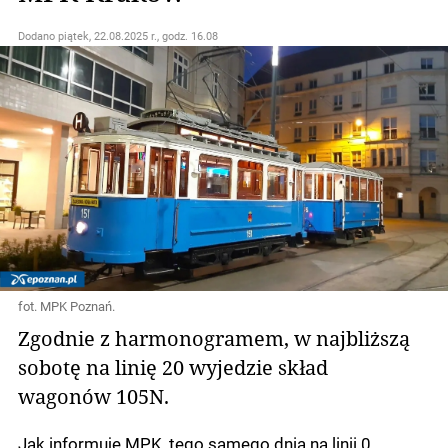
Dodano
piątek, 22.08.2025 r., godz. 16.08
fot. MPK Poznań.
Zgodnie z harmonogramem, w najbliższą
sobotę na linię 20 wyjedzie skład
wagonów 105N.
Jak informuje MPK, tego samego dnia na linii 0