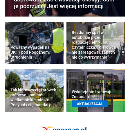
je podrzucił. Jest więcej informacji
Bezdomny spał w
autobusie przed
rozpoczęciem kursu.
Poważny wypadek na
Czytelniczka: "Kierowca
DK11 pod Rogoźnem.
nie zareagował, zapach
Utrudnienia
nie do wytrzymania"
Tak kierowcy ciężarówek
Wykolejenie tramwaju.
próbowali omijać
Zmiana tras!
wielkopolskie miasto.
AKTUALIZACJA
Posypały się mandaty