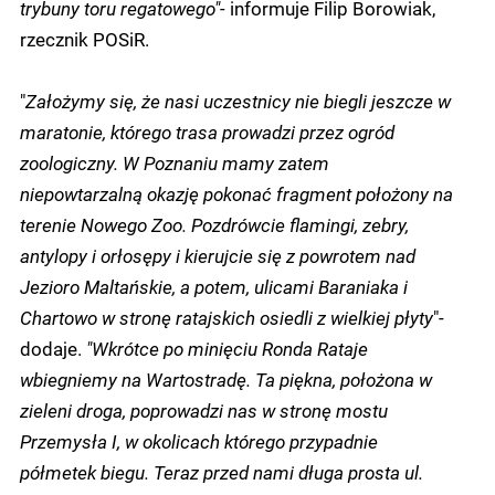
trybuny toru regatowego"-
informuje Filip Borowiak,
rzecznik POSiR.
"
Założymy się, że nasi uczestnicy nie biegli jeszcze w
maratonie, którego trasa prowadzi przez ogród
zoologiczny. W Poznaniu mamy zatem
niepowtarzalną okazję pokonać fragment położony na
terenie Nowego Zoo. Pozdrówcie flamingi, zebry,
antylopy i orłosępy i kierujcie się z powrotem nad
Jezioro Maltańskie, a potem, ulicami Baraniaka i
Chartowo w stronę ratajskich osiedli z wielkiej płyty
"-
dodaje.
"Wkrótce po minięciu Ronda Rataje
wbiegniemy na Wartostradę. Ta piękna, położona w
zieleni droga, poprowadzi nas w stronę mostu
Przemysła I, w okolicach którego przypadnie
półmetek biegu. Teraz przed nami długa prosta ul.