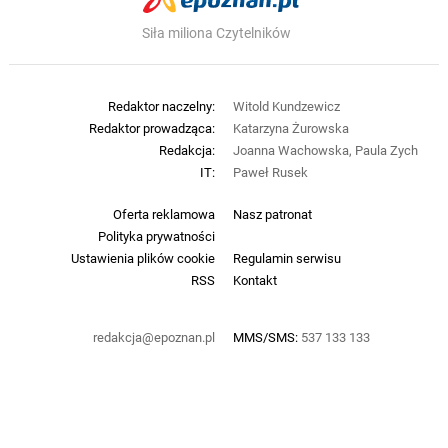
Siła miliona Czytelników
Redaktor naczelny:
Witold Kundzewicz
Redaktor prowadząca:
Katarzyna Żurowska
Redakcja:
Joanna Wachowska, Paula Zych
IT:
Paweł Rusek
Oferta reklamowa
Nasz patronat
Polityka prywatności
Ustawienia plików cookie
Regulamin serwisu
RSS
Kontakt
redakcja@epoznan.pl
MMS/SMS:
537 133 133