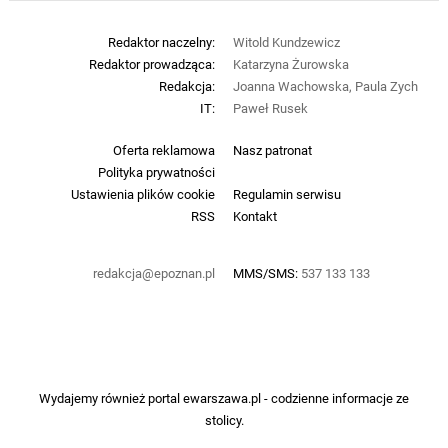
Redaktor naczelny:
Witold Kundzewicz
Redaktor prowadząca:
Katarzyna Żurowska
Redakcja:
Joanna Wachowska, Paula Zych
IT:
Paweł Rusek
Oferta reklamowa
Nasz patronat
Polityka prywatności
Ustawienia plików cookie
Regulamin serwisu
RSS
Kontakt
redakcja@epoznan.pl
MMS/SMS:
537 133 133
Wydajemy również portal
ewarszawa.pl
- codzienne informacje ze
stolicy.