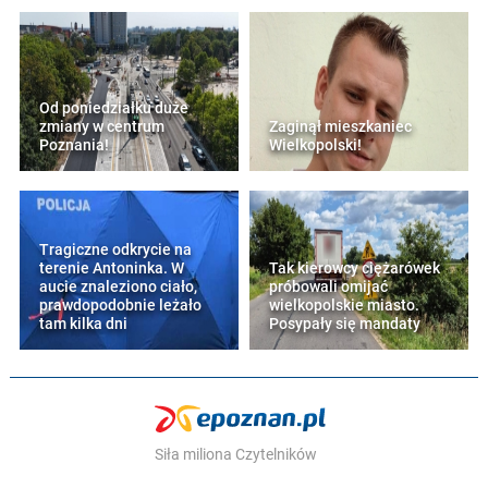
Od poniedziałku duże
zmiany w centrum
Zaginął mieszkaniec
Poznania!
Wielkopolski!
Tragiczne odkrycie na
terenie Antoninka. W
Tak kierowcy ciężarówek
aucie znaleziono ciało,
próbowali omijać
prawdopodobnie leżało
wielkopolskie miasto.
tam kilka dni
Posypały się mandaty
Siła miliona Czytelników