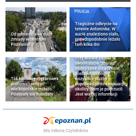
Tragiczne odkrycie na
terenie Antoninka. W
Od poniedziałku duże
aucie znaleziono ciało,
zmiany w centrum
prawdopodobnie leżało
Poznania!
tam kilka dni
Przy wlewie paliwa w
swoim aucie "znalazł"
podejrzane urządzenie,
postawił na nogi
Tak kierowcy ciężarówek
wszystkie służby i
próbowali omijać
doprowadził do ewakuacji
wielkopolskie miasto.
okolicy. Sam je podrzucił.
Posypały się mandaty
Jest więcej informacji
Siła miliona Czytelników