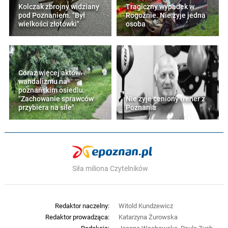
Kolczak zbrojny widziany
Tragiczny wypadek w
pod Poznaniem. "Był
Rogoźnie. Nie żyje jedna
wielkości złotówki"
osoba
Coraz więcej aktów
wandalizmu na
poznańskim osiedlu.
"Zachowanie sprawców
Nie żyje ceniony trener z
przybiera na sile"
Poznania
Siła miliona Czytelników
Redaktor naczelny:
Witold Kundzewicz
Redaktor prowadząca:
Katarzyna Żurowska