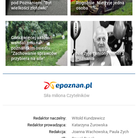
pod Poznaniem. "Był
Rogoźnie. Nie żyje jedna
wielkości złotówki"
osoba
Coraz więcej aktów
wandalizmu na
poznańskim osiedlu.
"Zachowanie sprawców
Nie żyje ceniony trener z
przybiera na sile"
Poznania
Siła miliona Czytelników
Redaktor naczelny:
Witold Kundzewicz
Redaktor prowadząca:
Katarzyna Żurowska
Redakcja:
Joanna Wachowska, Paula Zych