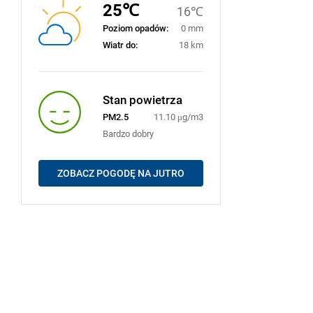
25℃
16℃
Poziom opadów:
0 mm
Wiatr do:
18 km
Stan powietrza
PM2.5
11.10 μg/m3
Bardzo dobry
ZOBACZ POGODĘ NA JUTRO