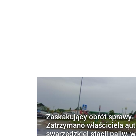
Zaskakujący obrót sprawy.
Zatrzymano właściciela aut
swarzędzkiej stacji paliw, 