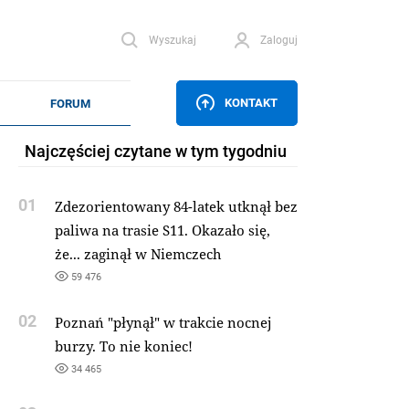
Wyszukaj
Zaloguj
KONTAKT
Najczęściej czytane w tym tygodniu
01
Zdezorientowany 84-latek utknął bez
paliwa na trasie S11. Okazało się,
że... zaginął w Niemczech
59 476
02
Poznań "płynął" w trakcie nocnej
burzy. To nie koniec!
34 465