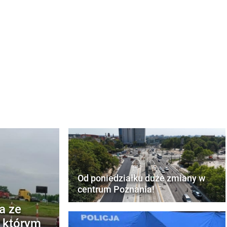
Od poniedziałku duże zmiany w
centrum Poznania!
a ze
w którym