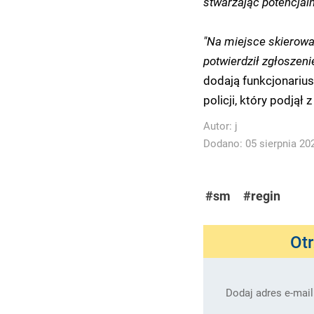
stwarzając potencjaln
"Na miejsce skierowan
potwierdził zgłoszeni
dodają funkcjonariu
policji, który podjął 
Autor:
j
Dodano: 05 sierpnia 202
#sm
#regin
Ot
Dodaj adres e-mail