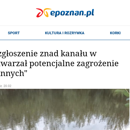
zgłoszenie znad kanału w
Stwarzał potencjalne zagrożenie
 innych"
dz. 20.02