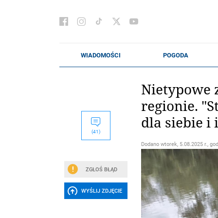
Nietypowe 
regionie. "
dla siebie i
(41)
Dodano
wtorek, 5.08.2025 r., go
ZGŁOŚ BŁĄD
WYŚLIJ ZDJĘCIE