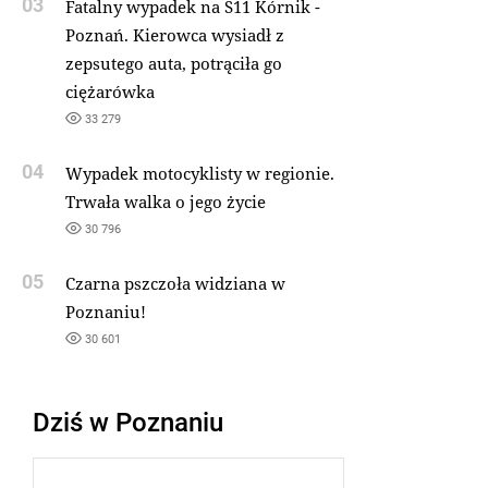
03
Fatalny wypadek na S11 Kórnik -
Poznań. Kierowca wysiadł z
zepsutego auta, potrąciła go
ciężarówka
33 279
04
Wypadek motocyklisty w regionie.
Trwała walka o jego życie
30 796
05
Czarna pszczoła widziana w
Poznaniu!
30 601
Dziś w Poznaniu