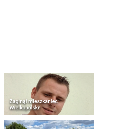
Zaginął mieszkaniec
Wielkopolski!