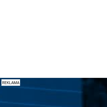
za wyspą kanalizującą lewoskręt w ul. Bukowską.
Objazd z ul. Roosevelta w lewo w ul. Bukowską
poprowadzono objazdem przez rondo Kaponiera.
Ruch pieszy i rowerowy w rejonie prac odbywać się
będzie z ograniczeniami -
podawał w ostatnich
dniach Miejski Inżynier Ruchu.
Autor:
Katarzyna Żurowska
Dodano: 01 sierpnia 2025 r. godz. 09:19
#komunikacja
#remont
#organizacja ruchu
#mpk
REKLAMA