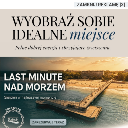
ZAMKNIJ REKLAMĘ [X]
Ruszyły kolejne remonty w
mieście, duże korki w
centrum!
Dodano
piątek, 1.08.2025 r., godz. 09.19