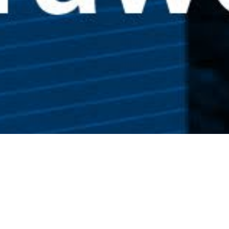
Otrzymuj najnowsze wiadomości!
Dodaj adres e-mail aby otrzymywać codzienny
newsletter epoznan.pl.