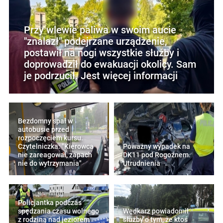
Przy wlewie paliwa w swoim aucie
"znalazł" podejrzane urządzenie,
postawił na nogi wszystkie służby i
doprowadził do ewakuacji okolicy. Sam
je podrzucił. Jest więcej informacji
Bezdomny spał w
autobusie przed
rozpoczęciem kursu.
Czytelniczka: "Kierowca
Poważny wypadek na
nie zareagował, zapach
DK11 pod Rogoźnem.
nie do wytrzymania"
Utrudnienia
Policjantka podczas
spędzania czasu wolnego
Wędkarz powiadomił
z rodziną nad jeziorem
służby o tym, że ktoś