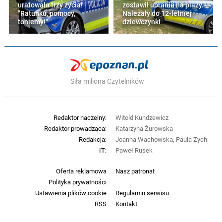
uratowała trzy życia!
zostawił ubrania na plaży.
"Ratunku, pomocy,
Należały do 12-letniej
toniemy!"
dziewczynki
Siła miliona Czytelników
Redaktor naczelny:
Witold Kundzewicz
Redaktor prowadząca:
Katarzyna Żurowska
Redakcja:
Joanna Wachowska, Paula Zych
IT:
Paweł Rusek
Oferta reklamowa
Nasz patronat
Polityka prywatności
Ustawienia plików cookie
Regulamin serwisu
RSS
Kontakt