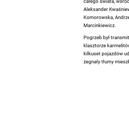
całego świata, wśród 
Aleksander Kwaśniew
Komorowska, Andrzej 
Marcinkiewicz.
Pogrzeb był transmit
klasztorze karmelit
kilkuset pojazdów ud
żegnały tłumy miesz