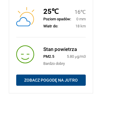
25℃
16℃
Poziom opadów:
0 mm
Wiatr do:
18 km
Stan powietrza
PM2.5
5.80 μg/m3
Bardzo dobry
ZOBACZ POGODĘ NA JUTRO