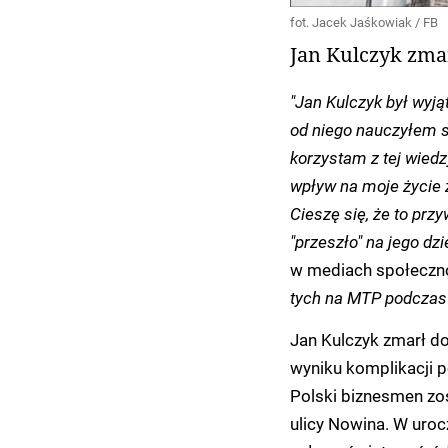
fot. Jacek Jaśkowiak / FB
Jan Kulczyk zmar
"Jan Kulczyk był wyj
od niego nauczyłem s
korzystam z tej wiedz
wpływ na moje życie 
Cieszę się, że to pr
"przeszło" na jego dzi
w mediach społeczno
tych na MTP podczas
Jan Kulczyk zmarł do
wyniku komplikacji p
Polski biznesmen zo
ulicy Nowina. W uroc