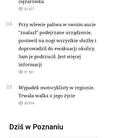
ciężarówka
33 527
04
Przy wlewie paliwa w swoim aucie
"znalazł" podejrzane urządzenie,
postawił na nogi wszystkie służby i
doprowadził do ewakuacji okolicy.
Sam je podrzucił. Jest więcej
informacji
31 351
05
Wypadek motocyklisty w regionie.
Trwała walka o jego życie
30 874
Dziś w Poznaniu