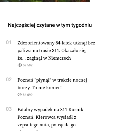
Najczęściej czytane w tym tygodniu
01
Zdezorientowany 84-latek utknął bez
paliwa na trasie S11. Okazało się,
że... zaginął w Niemczech
59 592
02
Poznań "płynął" w trakcie nocnej
burzy. To nie koniec!
34 699
03
Fatalny wypadek na S11 Kórnik -
Poznań. Kierowca wysiadł z
zepsutego auta, potrąciła go