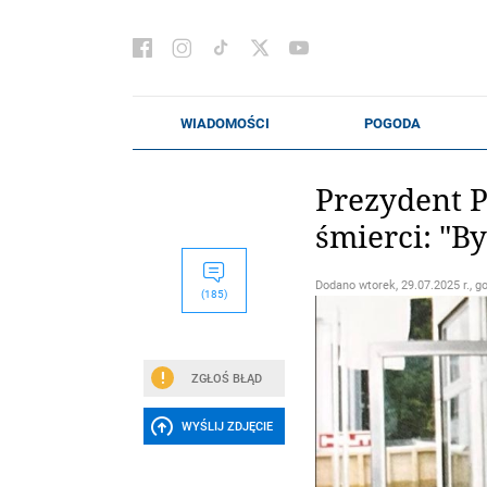
Prezydent P
śmierci: "B
Dodano
wtorek, 29.07.2025 r., g
(185)
ZGŁOŚ BŁĄD
WYŚLIJ ZDJĘCIE