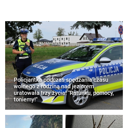
Policjantka podczas spędzania czasu
wolnego z rodziną nad jeziorem
uratowała trzy życia! "Ratunku, pomocy,
toniemy!"