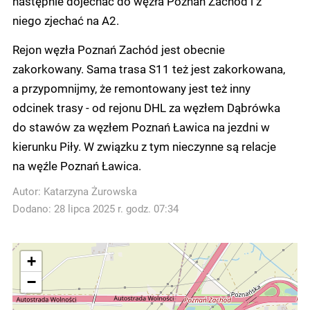
następnie dojechać do węzła Poznań Zachód i z
niego zjechać na A2.
Rejon węzła Poznań Zachód jest obecnie
zakorkowany. Sama trasa S11 też jest zakorkowana,
a przypomnijmy, że remontowany jest też inny
odcinek trasy - od rejonu DHL za węzłem Dąbrówka
do stawów za węzłem Poznań Ławica na jezdni w
kierunku Piły. W związku z tym nieczynne są relacje
na węźle Poznań Ławica.
Autor:
Katarzyna Żurowska
Dodano: 28 lipca 2025 r. godz. 07:34
+
−