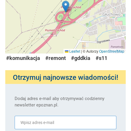
Leaflet
|
© Autorzy
OpenStreetMap
#komunikacja
#remont
#gddkia
#s11
Otrzymuj najnowsze wiadomości!
Dodaj adres e-mail aby otrzymywać codzienny
newsletter epoznan.pl.