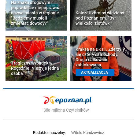
Na znaku drogowym
pojawiła się niepoprawna
nazwa miasta w regionie.
Kolczak zbrojny widziany
"Będziemy musieli
pod Poznaniem. "Był
zmieniać dowody?"
wielkości złotówki"
Kraksa na DK11. Zderzyły
się cztery samochody.
Droga całkowicie
Tragiczny wypadek w
zablokowana
Rogoźnie. Nie żyje jedna
AKTUALIZACJA
osoba
Siła miliona Czytelników
Redaktor naczelny:
Witold Kundzewicz