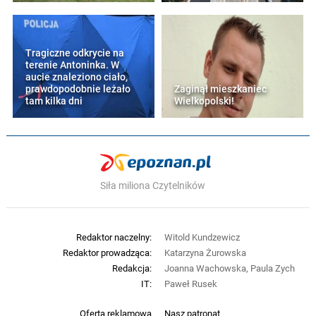
Tragiczne odkrycie na
terenie Antoninka. W
aucie znaleziono ciało,
prawdopodobnie leżało
Zaginął mieszkaniec
tam kilka dni
Wielkopolski!
Siła miliona Czytelników
Redaktor naczelny:
Witold Kundzewicz
Redaktor prowadząca:
Katarzyna Żurowska
Redakcja:
Joanna Wachowska, Paula Zych
IT:
Paweł Rusek
Oferta reklamowa
Nasz patronat