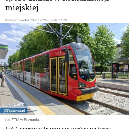
miejskiej
Dodano
czwartek, 24.07.2025 r., godz. 16.33
fot. ZTM w Poznaniu.
Już 1 sierpnia tramwaje wrócą na trasy