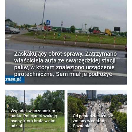
Zaskakujący obrót sprawy. Zatrzymano
właściciela auta ze swarzędzkiej stacji
paliw, w którym znaleziono urządzenie
pirotechniczne. Sam miał je podłożyć
Wypadek w poznańskim
parku. Policjanci szukają
Od poniedziałku duże
osoby, która brała w nim
zmiany w centrum
udział
Poznania!