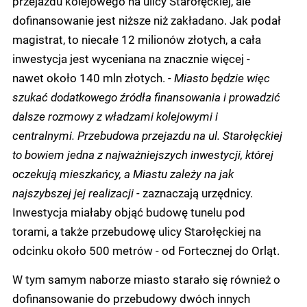
przejazdu kolejowego na ulicy Starołęckiej, ale
dofinansowanie jest niższe niż zakładano. Jak podał
magistrat, to niecałe 12 milionów złotych, a cała
inwestycja jest wyceniana na znacznie więcej -
nawet około 140 mln złotych.
- Miasto będzie więc
szukać dodatkowego źródła finansowania i prowadzić
dalsze rozmowy z władzami kolejowymi i
centralnymi. Przebudowa przejazdu na ul. Starołęckiej
to bowiem jedna z najważniejszych inwestycji, której
oczekują mieszkańcy, a Miastu zależy na jak
najszybszej jej realizacji -
zaznaczają urzędnicy.
Inwestycja miałaby objąć budowę tunelu pod
torami, a także przebudowę ulicy Starołęckiej na
odcinku około 500 metrów - od Fortecznej do Orląt.
W tym samym naborze miasto starało się również o
dofinansowanie do przebudowy dwóch innych