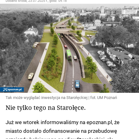
Dodano
środa, 23.07.2025 r., godz. 09.18
Tak może wyglądać inwestycja na Starołęckiej | fot. UM Poznań
Nie tylko tego na Starołęce.
Już we wtorek informowaliśmy na epoznan.pl, że
miasto dostało dofinansowanie na przebudowę