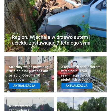
Region. Wjechała w drzewo autem i
uciekła zostawiając 7-letniego syna
Strażacy wciąż prowadzą
Akcja służb nad jeziorem
działania na poznańskim
w regionie. Trwa
osiedlu. Obecnie 10
reanimacja dwóch
zastępów
nieletnich osób
AKTUALIZACJA
AKTUALIZACJA
Nie wszyscy są
zadowoleni z