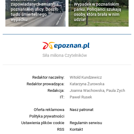
zapowiadanych zmian na
Wypadek w poznańskim
poznańskiej ulicy. Doszło
parku. Policjanci szukają
tu do śmiertelnego
osoby, która brała w nim
wypadku
udział
Siła miliona Czytelników
Redaktor naczelny:
Witold Kundzewicz
Redaktor prowadząca:
Katarzyna Żurowska
Redakcja:
Joanna Wachowska, Paula Zych
IT:
Paweł Rusek
Oferta reklamowa
Nasz patronat
Polityka prywatności
Ustawienia plików cookie
Regulamin serwisu
RSS
Kontakt