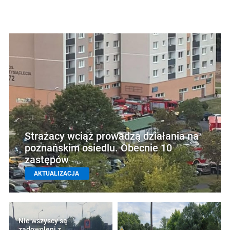
Strażacy wciąż prowadzą działania na
poznańskim osiedlu. Obecnie 10
zastępów
AKTUALIZACJA
Nie wszyscy są
zadowoleni z