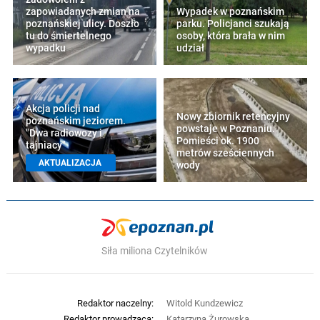
zapowiadanych zmian na
Wypadek w poznańskim
poznańskiej ulicy. Doszło
parku. Policjanci szukają
tu do śmiertelnego
osoby, która brała w nim
wypadku
udział
Akcja policji nad
Nowy zbiornik retencyjny
poznańskim jeziorem.
powstaje w Poznaniu.
"Dwa radiowozy i
Pomieści ok. 1900
tajniacy"
metrów sześciennych
AKTUALIZACJA
wody
Siła miliona Czytelników
Redaktor naczelny:
Witold Kundzewicz
Redaktor prowadząca:
Katarzyna Żurowska