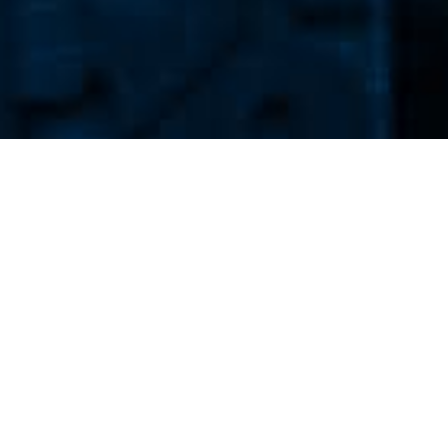
Otrzymuj najnowsze wiadomości!
Dodaj adres e-mail aby otrzymywać codzienny
newsletter epoznan.pl.
DODAJ