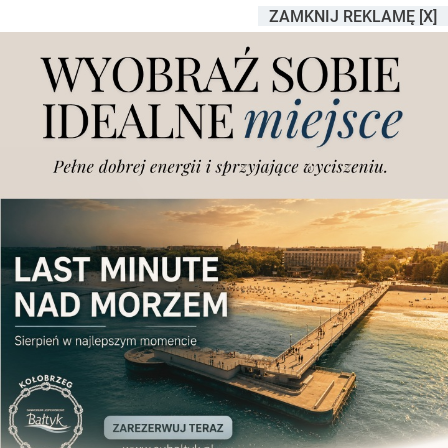
ZAMKNIJ REKLAMĘ [X]
Osiedlowi radni chcieli, by
w ramach nowej
samorządowej inwestycji
powstał schron. Nie ma
takiej możliwości