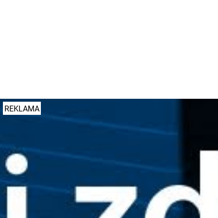
fot. Rada Osiedla Stare Miasto
#inwestycje
#schrony
#umww
REKLAMA