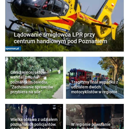
Lądowanie śmigłowca LPR przy
centrum handlowym pod Poznaniem
Coraz więcej aktów
wandalizmu na
poznańskim osiedlu.
Tragiczny finał wypadku z
"Zachowanie sprawców
udziałem dwóch
przybiera na sile"
motocyklistów w regionie
Wielka obława z udziałem
poznańskich policjantów.
W regionie powstanie