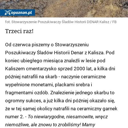
fot. Stowarzyszenie Poszukiwaczy Śladów Historii DENAR Kalisz / FB
Trzeci raz!
Od czerwca piszemy o Stowarzyszeniu
Poszukiwaczy Śladów Historii Denar z Kalisza. Pod
koniec ubiegłego miesiąca znaleźli w lesie pod
Kaliszem cmentarzysko sprzed 2000 lat, a kilka dni
później natrafili na skarb - naczynie ceramiczne
wypełnione monetami, plackami srebra i
fragmentami ozdób. Znalezienie jednego skarbu to
ogromny sukces, a już kilka dni później okazało się,
że w tej samej okolicy natrafili na ceramiczny garnek
numer 2.
- To niewiarygodne, niesamowite, wręcz
niemożliwe, ale znowu to zrobiliśmy! Mamy