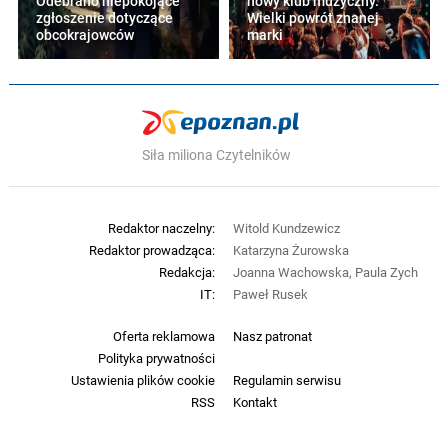
Odebrano niepokojące
nowy klub muzyczny.
zgłoszenie dotyczące
Wielki powrót znanej
obcokrajowców
marki
Siła miliona Czytelników
Redaktor naczelny:
Witold Kundzewicz
Redaktor prowadząca:
Katarzyna Żurowska
Redakcja:
Joanna Wachowska, Paula Zych
IT:
Paweł Rusek
Oferta reklamowa
Nasz patronat
Polityka prywatności
Ustawienia plików cookie
Regulamin serwisu
RSS
Kontakt