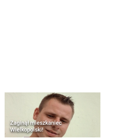
Zaginął mieszkaniec
Wielkopolski!