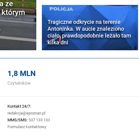
a ze
w którym
Tragiczne odkrycie na terenie
e
Antoninka. W aucie znaleziono
ciało, prawdopodobnie leżało tam
kilka dni
1,8 MLN
Czytelników
Kontakt 24/7:
redakcja@epoznan.pl
MMS/SMS:
537 133 133
Formularz kontaktowy