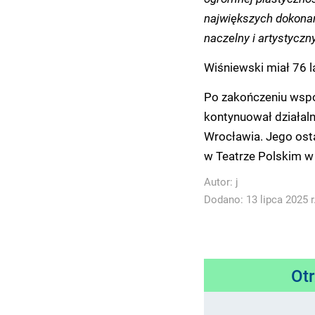
największych dokonań 
naczelny i artystycz
Wiśniewski miał 76 la
Po zakończeniu wsp
kontynuował działaln
Wrocławia. Jego ost
w Teatrze Polskim w
Autor:
j
Dodano: 13 lipca 2025 r
Ot