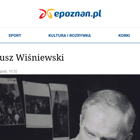
nusz Wiśniewski
 godz. 10.32