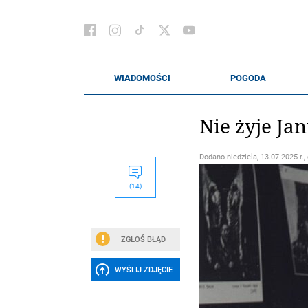
Nie żyje Ja
Dodano
niedziela, 13.07.2025 r.,
(14)
ZGŁOŚ BŁĄD
WYŚLIJ ZDJĘCIE