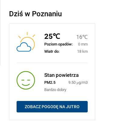
Dziś w Poznaniu
25℃
16℃
Poziom opadów:
0 mm
Wiatr do:
18 km
Stan powietrza
PM2.5
9.50 μg/m3
Bardzo dobry
ZOBACZ POGODĘ NA JUTRO