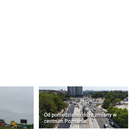
Od poniedziałku duże zmiany w
centrum Poznania!