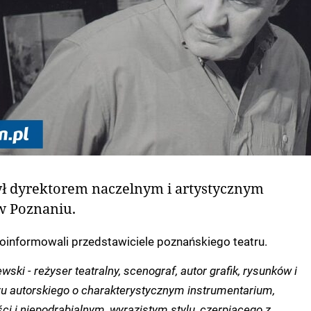
był dyrektorem naczelnym i artystycznym
w Poznaniu.
poinformowali przedstawiciele poznańskiego teatru.
ski - reżyser teatralny, scenograf, autor grafik, rysunków i
tru autorskiego o charakterystycznym instrumentarium,
i i niepodrabialnym, wyrazistym stylu, czerpiącego z