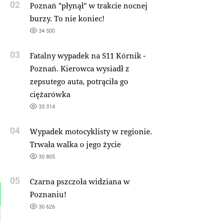
02
Poznań "płynął" w trakcie nocnej
burzy. To nie koniec!
34 500
03
Fatalny wypadek na S11 Kórnik -
Poznań. Kierowca wysiadł z
zepsutego auta, potrąciła go
ciężarówka
33 314
04
Wypadek motocyklisty w regionie.
Trwała walka o jego życie
30 805
05
Czarna pszczoła widziana w
Poznaniu!
30 626