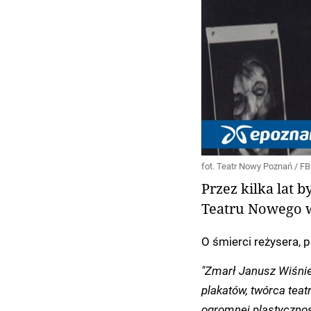
fot. Teatr Nowy Poznań / FB
Przez kilka lat 
Teatru Nowego 
O śmierci reżysera, 
"Zmarł Janusz Wiśniew
plakatów, twórca tea
ogromnej plastycznośc