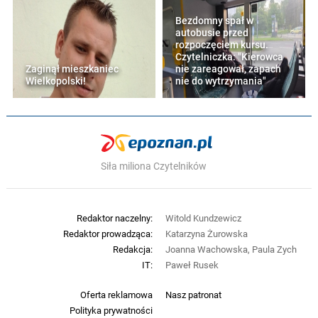
Bezdomny spał w
autobusie przed
rozpoczęciem kursu.
Czytelniczka: "Kierowca
Zaginął mieszkaniec
nie zareagował, zapach
Wielkopolski!
nie do wytrzymania"
Siła miliona Czytelników
Redaktor naczelny:
Witold Kundzewicz
Redaktor prowadząca:
Katarzyna Żurowska
Redakcja:
Joanna Wachowska, Paula Zych
IT:
Paweł Rusek
Oferta reklamowa
Nasz patronat
Polityka prywatności