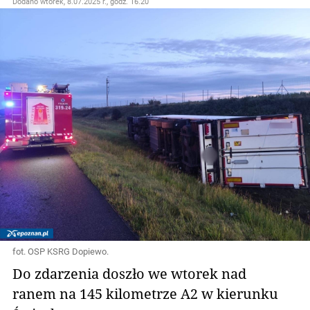
Dodano
wtorek, 8.07.2025 r., godz. 16.20
fot. OSP KSRG Dopiewo.
Do zdarzenia doszło we wtorek nad
ranem na 145 kilometrze A2 w kierunku