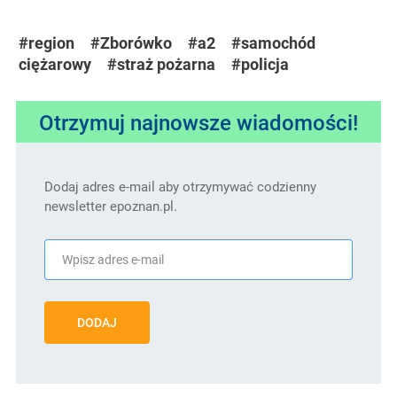
#region
#Zborówko
#a2
#samochód
ciężarowy
#straż pożarna
#policja
Otrzymuj najnowsze wiadomości!
Dodaj adres e-mail aby otrzymywać codzienny
newsletter epoznan.pl.
DODAJ