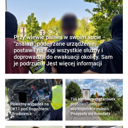
Przy wlewie paliwa w swoim aucie
"znalazł" podejrzane urządzenie,
postawił na nogi wszystkie służby i
doprowadził do ewakuacji okolicy. Sam
je podrzucił. Jest więcej informacji
Tak kierowcy ciężarówek
Poważny wypadek na
próbowali omijać
DK11 pod Rogoźnem.
wielkopolskie miasto.
Utrudnienia
Posypały się mandaty