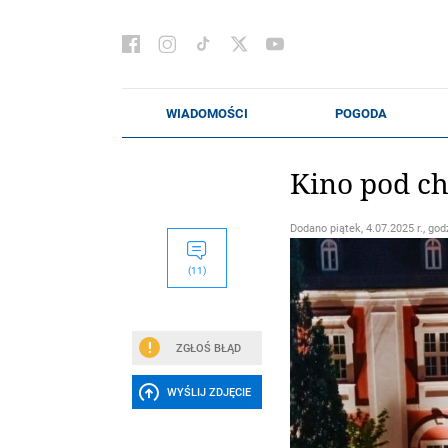
Kino pod ch
Dodano
piątek, 4.07.2025 r., god
(11)
ZGŁOŚ BŁĄD
WYŚLIJ ZDJĘCIE