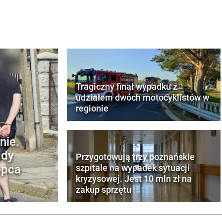
Tragiczny finał wypadku z
udziałem dwóch motocyklistów w
regionie
nie.
gdy
Przygotowują trzy poznańskie
opca
szpitale na wypadek sytuacji
kryzysowej. Jest 10 mln zł na
zakup sprzętu