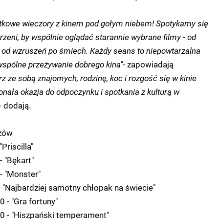
kowe wieczory z kinem pod gołym niebem! Spotykamy się
rzeni, by wspólnie oglądać starannie wybrane filmy - od
 od wzruszeń po śmiech. Każdy seans to niepowtarzalna
wspólne przeżywanie dobrego kina"-
zapowiadają
rz ze sobą znajomych, rodzinę, koc i rozgość się w kinie
nała okazja do odpoczynku i spotkania z kulturą w
-
dodają.
zów
Priscilla"
- "Bękart"
- "Monster"
- "Najbardziej samotny chłopak na świecie"
0 - "Gra fortuny"
30 - "Hiszpański temperament"