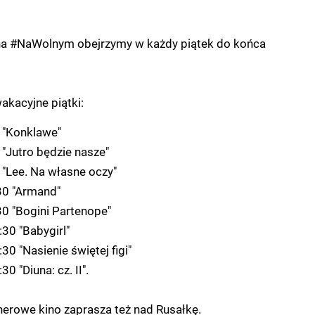
na #NaWolnym obejrzymy w każdy piątek do końca
akacyjne piątki:
0 "Konklawe"
 "Jutro będzie nasze"
 "Lee. Na własne oczy"
:30 "Armand"
30 "Bogini Partenope"
:30 "Babygirl"
30 "Nasienie świętej figi"
30 "Diuna: cz. II".
nerowe kino zaprasza też nad Rusałkę.