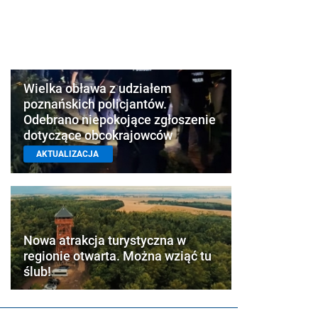
Wielka obława z udziałem
poznańskich policjantów.
Odebrano niepokojące zgłoszenie
dotyczące obcokrajowców
AKTUALIZACJA
Nowa atrakcja turystyczna w
regionie otwarta. Można wziąć tu
ślub!