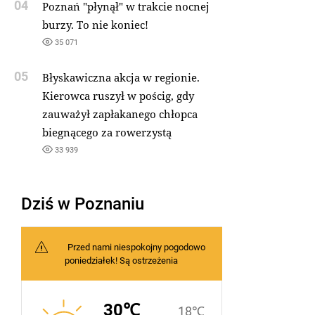
04
Poznań "płynął" w trakcie nocnej
burzy. To nie koniec!
35 071
05
Błyskawiczna akcja w regionie.
Kierowca ruszył w pościg, gdy
zauważył zapłakanego chłopca
biegnącego za rowerzystą
33 939
Dziś w Poznaniu
Przed nami niespokojny pogodowo
poniedziałek! Są ostrzeżenia
30℃
18℃