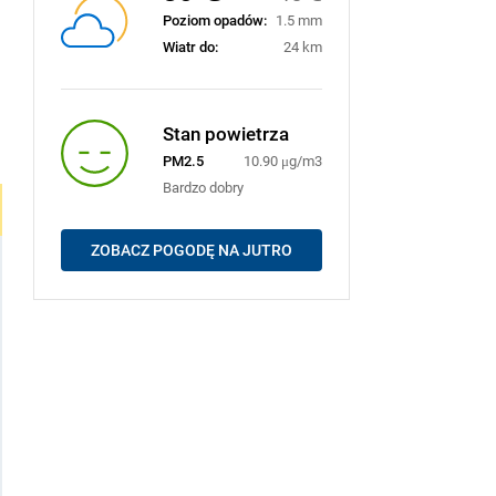
Poziom opadów:
1.5 mm
Wiatr do:
24 km
Stan powietrza
PM2.5
10.90 μg/m3
Bardzo dobry
ZOBACZ POGODĘ NA JUTRO