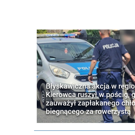
Błyskawiczna akcja w regio
Kierowca ruszył w pościg, 
zauważył zapłakanego chł
biegnącego za rowerzystą