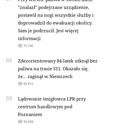
"znalazł" podejrzane urządzenie,
postawił na nogi wszystkie służby i
doprowadził do ewakuacji okolicy.
Sam je podrzucił. Jest więcej
informacji
70 100
02
Zdezorientowany 84-latek utknął bez
paliwa na trasie S11. Okazało się,
że... zaginął w Niemczech
59 812
03
Lądowanie śmigłowca LPR przy
centrum handlowym pod
Poznaniem
35 959