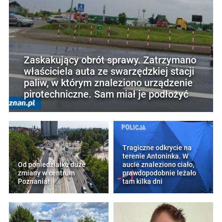
Zaskakujący obrót sprawy. Zatrzymano
właściciela auta ze swarzędzkiej stacji
paliw, w którym znaleziono urządzenie
pirotechniczne. Sam miał je podłożyć
Tragiczne odkrycie na
terenie Antoninka. W
Od poniedziałku duże
aucie znaleziono ciało,
zmiany w centrum
prawdopodobnie leżało
Poznania!
tam kilka dni