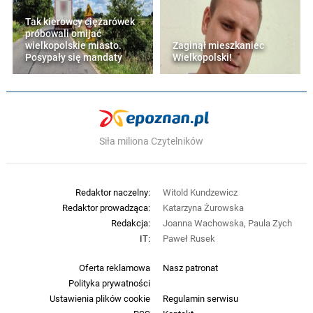
Tak kierowcy ciężarówek
próbowali omijać
wielkopolskie miasto.
Zaginął mieszkaniec
Posypały się mandaty
Wielkopolski!
Siła miliona Czytelników
Redaktor naczelny:
Witold Kundzewicz
Redaktor prowadząca:
Katarzyna Żurowska
Redakcja:
Joanna Wachowska, Paula Zych
IT:
Paweł Rusek
Oferta reklamowa
Nasz patronat
Polityka prywatności
Ustawienia plików cookie
Regulamin serwisu