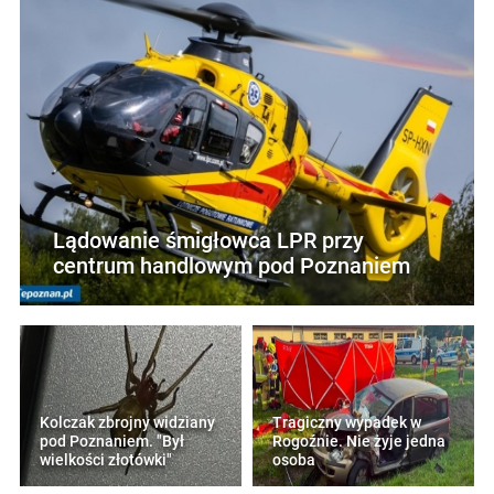
Lądowanie śmigłowca LPR przy
centrum handlowym pod Poznaniem
Kolczak zbrojny widziany
Tragiczny wypadek w
pod Poznaniem. "Był
Rogoźnie. Nie żyje jedna
wielkości złotówki"
osoba