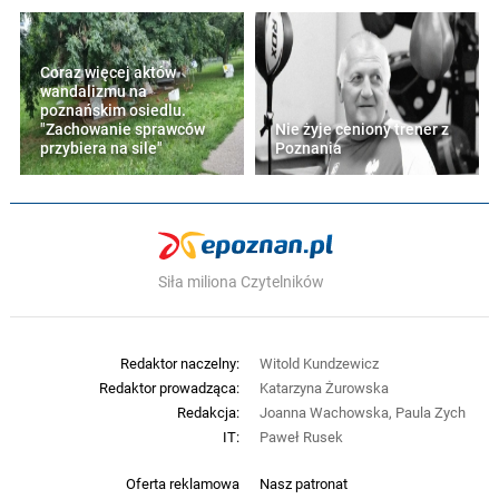
Coraz więcej aktów
wandalizmu na
poznańskim osiedlu.
"Zachowanie sprawców
Nie żyje ceniony trener z
przybiera na sile"
Poznania
Siła miliona Czytelników
Redaktor naczelny:
Witold Kundzewicz
Redaktor prowadząca:
Katarzyna Żurowska
Redakcja:
Joanna Wachowska, Paula Zych
IT:
Paweł Rusek
Oferta reklamowa
Nasz patronat