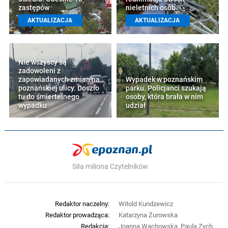
zastępów
nieletnich osób
AKTUALIZACJA
AKTUALIZACJA
Nie wszyscy są
zadowoleni z
zapowiadanych zmian na
Wypadek w poznańskim
poznańskiej ulicy. Doszło
parku. Policjanci szukają
tu do śmiertelnego
osoby, która brała w nim
wypadku
udział
Siła miliona Czytelników
Redaktor naczelny:
Witold Kundzewicz
Redaktor prowadząca:
Katarzyna Żurowska
Redakcja:
Joanna Wachowska, Paula Zych