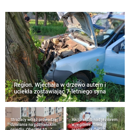
Region. Wjechała w drzewo autem i
uciekła zostawiając 7-letniego syna
Strażacy wciąż prowadzą
Akcja służb nad jeziorem
działania na poznańskim
w regionie. Trwa
osiedlu. Obecnie 10
reanimacja dwóch