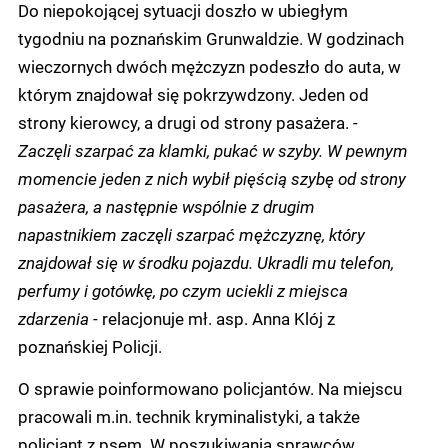
Do niepokojącej sytuacji doszło w ubiegłym
tygodniu na poznańskim Grunwaldzie. W godzinach
wieczornych dwóch mężczyzn podeszło do auta, w
którym znajdował się pokrzywdzony. Jeden od
strony kierowcy, a drugi od strony pasażera.
-
Zaczęli szarpać za klamki, pukać w szyby. W pewnym
momencie jeden z nich wybił pięścią szybę od strony
pasażera, a następnie wspólnie z drugim
napastnikiem zaczęli szarpać mężczyznę, który
znajdował się w środku pojazdu. Ukradli mu telefon,
perfumy i gotówkę, po czym uciekli z miejsca
zdarzenia -
relacjonuje mł. asp. Anna Klój z
poznańskiej Policji.
O sprawie poinformowano policjantów. Na miejscu
pracowali m.in. technik kryminalistyki, a także
policjant z psem. W poszukiwania sprawców