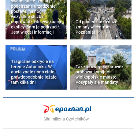
swoim aucie "znalazł"
podejrzane urządzenie,
postawił na nogi
wszystkie służby i
doprowadził do ewakuacji
Od poniedziałku duże
okolicy. Sam je podrzucił.
zmiany w centrum
Jest więcej informacji
Poznania!
Tragiczne odkrycie na
terenie Antoninka. W
Tak kierowcy ciężarówek
aucie znaleziono ciało,
próbowali omijać
prawdopodobnie leżało
wielkopolskie miasto.
tam kilka dni
Posypały się mandaty
Siła miliona Czytelników