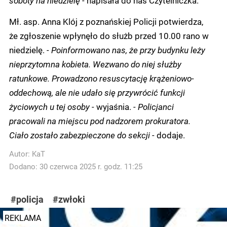
Mł. asp. Anna Klój z poznańskiej Policji potwierdza,
że zgłoszenie wpłynęło do służb przed 10.00 rano w
niedzielę.
- Poinformowano nas, że przy budynku leży
nieprzytomna kobieta. Wezwano do niej służby
ratunkowe. Prowadzono resuscytację krążeniowo-
oddechową, ale nie udało się przywrócić funkcji
życiowych u tej osoby -
wyjaśnia.
- Policjanci
pracowali na miejscu pod nadzorem prokuratora.
Ciało zostało zabezpieczone do sekcji -
dodaje.
Autor:
KaT
Dodano: 30 czerwca 2025 r. godz. 11:25
#policja
#zwłoki
REKLAMA