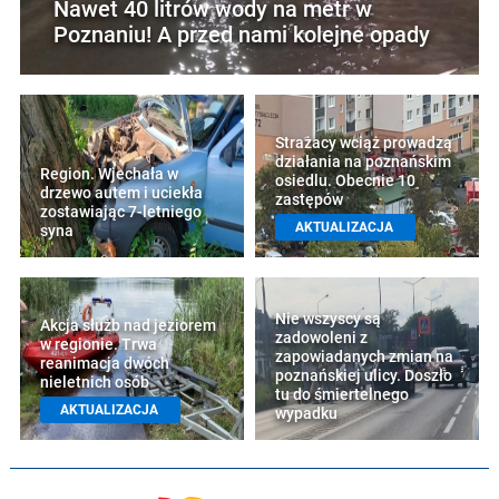
Nawet 40 litrów wody na metr w
Poznaniu! A przed nami kolejne opady
Strażacy wciąż prowadzą
działania na poznańskim
Region. Wjechała w
osiedlu. Obecnie 10
drzewo autem i uciekła
zastępów
zostawiając 7-letniego
AKTUALIZACJA
syna
Nie wszyscy są
Akcja służb nad jeziorem
zadowoleni z
w regionie. Trwa
zapowiadanych zmian na
reanimacja dwóch
poznańskiej ulicy. Doszło
nieletnich osób
tu do śmiertelnego
AKTUALIZACJA
wypadku