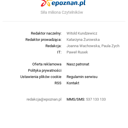
Siła miliona Czytelników
Redaktor naczelny:
Witold Kundzewicz
Redaktor prowadząca:
Katarzyna Żurowska
Redakcja:
Joanna Wachowska, Paula Zych
IT:
Paweł Rusek
Oferta reklamowa
Nasz patronat
Polityka prywatności
Ustawienia plików cookie
Regulamin serwisu
RSS
Kontakt
redakcja@epoznan.pl
MMS/SMS:
537 133 133