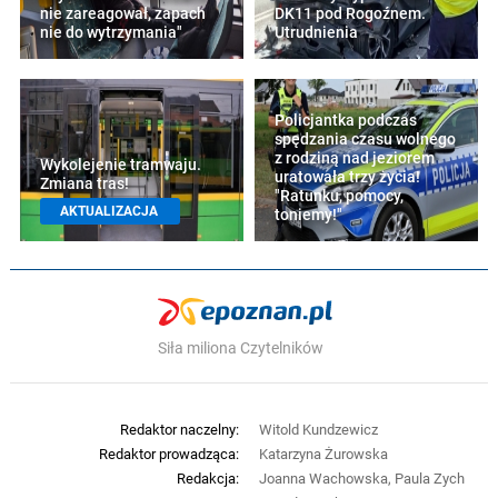
nie zareagował, zapach
DK11 pod Rogoźnem.
nie do wytrzymania"
Utrudnienia
Policjantka podczas
spędzania czasu wolnego
z rodziną nad jeziorem
Wykolejenie tramwaju.
uratowała trzy życia!
Zmiana tras!
"Ratunku, pomocy,
AKTUALIZACJA
toniemy!"
Siła miliona Czytelników
Redaktor naczelny:
Witold Kundzewicz
Redaktor prowadząca:
Katarzyna Żurowska
Redakcja:
Joanna Wachowska, Paula Zych