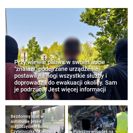
Przy wlewie paliwa w swoim aucie
"znalazł" podejrzane urządzenie,
postawił na nogi wszystkie służby i
doprowadził do ewakuacji okolicy. Sam
je podrzucił. Jest więcej informacji
Bezdomny spał w
autobusie przed
rozpoczęciem kursu.
Czytelniczka: "Kierowca
Poważny wypadek na