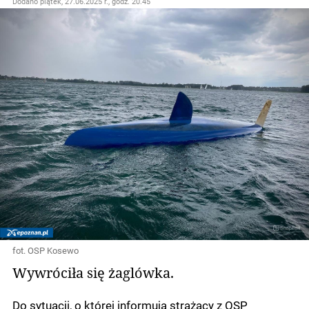
Dodano
piątek, 27.06.2025 r., godz. 20.45
fot. OSP Kosewo
Wywróciła się żaglówka.
Do sytuacji, o której informują strażacy z OSP