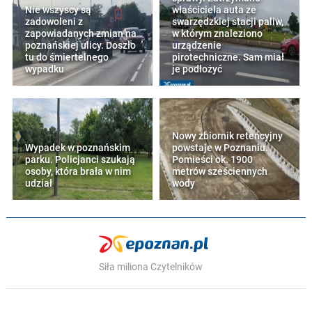
Nie wszyscy są
właściciela auta ze
zadowoleni z
swarzędzkiej stacji paliw,
zapowiadanych zmian na
w którym znaleziono
poznańskiej ulicy. Doszło
urządzenie
tu do śmiertelnego
pirotechniczne. Sam miał
wypadku
je podłożyć
Nowy zbiornik retencyjny
Wypadek w poznańskim
powstaje w Poznaniu.
parku. Policjanci szukają
Pomieści ok. 1900
osoby, która brała w nim
metrów sześciennych
udział
wody
Siła miliona Czytelników