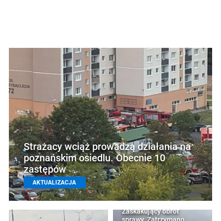
Strażacy wciąż prowadzą działania na
poznańskim osiedlu. Obecnie 10
zastępów
AKTUALIZACJA
Zaskakujący obrót
sprawy. Zatrzymano