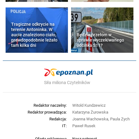
Tragiczne odkrycie na
terenie Antoninka. W
aucie znaleziono ciało,
Będzie przełom w
prawdopodobnie leżało
sprawie wyczekiwanego
tam kilka dni
odcinka S11?
Siła miliona Czytelników
Redaktor naczelny:
Witold Kundzewicz
Redaktor prowadząca:
Katarzyna Żurowska
Redakcja:
Joanna Wachowska, Paula Zych
IT:
Paweł Rusek
Oferta reklamowa
Nasz patronat