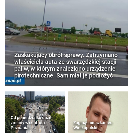
Zaskakujący obrót sprawy. Zatrzymano
właściciela auta ze swarzędzkiej stacji
paliw, w którym znaleziono urządzenie
pirotechniczne. Sam miał je podłożyć
Od poniedziałku duże
zmiany w centrum
Zaginął mieszkaniec
Poznania!
Wielkopolski!